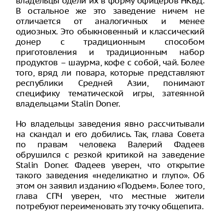
владельцы одели их в форму офицеров НКВД.
В остальное же это заведение ничем не
отличается от аналогичных и менее
одиозных. Это обыкновенный и классический
донер с традиционным способом
приготовления и традиционным набор
продуктов – шаурма, кофе с собой, чай. Более
того, вряд ли повара, которые представляют
республики Средней Азии, понимают
специфику тематической игры, затеянной
владельцами Stalin Doner.
Но владельцы заведения явно рассчитывали
на скандал и его добились. Так, глава Совета
по правам человека Валерий Фадеев
обрушился с резкой критикой на заведение
Stalin Doner. Фадеев уверен, что открытие
такого заведения «неделикатно и глупо». Об
этом он заявил изданию «Подъем». Более того,
глава СПЧ уверен, что местные жители
потребуют переименовать эту точку общепита.