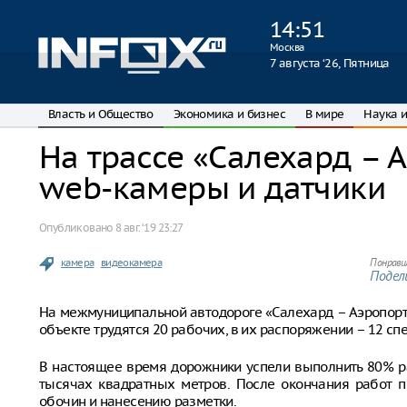
14
:
51
Москва
7 августа ‘26, Пятница
Власть и Общество
Экономика и бизнес
В мире
Наука и
На трассе «Салехард – 
web-камеры и датчики
Опубликовано
8 авг. ‘19 23:27
камера
видеокамера
Понрави
Подели
На межмуниципальной автодороге «Салехард – Аэропорт
объекте трудятся 20 рабочих, в их распоряжении – 12 с
В настоящее время дорожники успели выполнить 80% ра
тысячах квадратных метров. После окончания работ п
обочин и нанесению разметки.