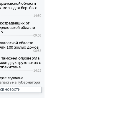
вердловской области
 меры для борьбы с
14:30
пострадавших от
ердловской области
15
09:05
рдловской области
чти 100 жилых домов
08:38
 таможня опровергла
паже двух грузовиков с
Узбекистана
14:23
урге мужчина
апасть на губернатора
лера
ВСЕ НОВОСТИ
13:38
й области введён
лотной опасности
09:19
пострадавших от
ов квартир в
ге выплатят по 15 000
12:06