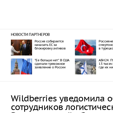
НОВОСТИ ПАРТНЕРОВ
Россия собирается
Россияне
наказать EC за
смертон
блокировку активов
в турецк
"Ее больше нет". В США
АБН24: П
сделали тревожное
13 тысяч
заявление о России
где их н
Wildberries уведомила 
сотрудников логистичес