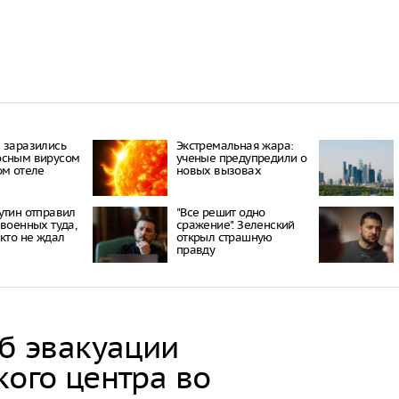
Пять челове
нападении н
В Екатеринб
на протест, 
Роскомнадзо
В Тюменской
девочку суд 
 заразились
Экстремальная жара:
кредиту
осным вирусом
ученые предупредили о
ом отеле
новых вызовах
утин отправил
"Все решит одно
 военных туда,
сражение". Зеленский
икто не ждал
открыл страшную
правду
об эвакуации
кого центра во