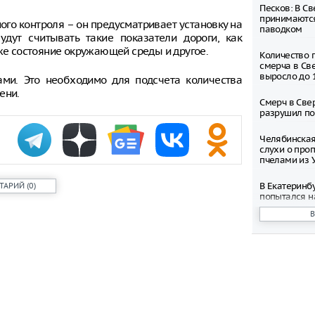
Песков: В С
принимаются
ого контроля – он предусматривает установку на
паводком
удут считывать такие показатели дороги, как
кже состояние окружающей среды и другое.
Количество 
смерча в Св
выросло до 
ами. Это необходимо для подсчета количества
ени.
Смерч в Све
разрушил по
Челябинская
слухи о про
пчелами из 
В Екатеринб
ТАРИЙ
(
0
)
попытался н
Дениса Пас
В Курганско
режим беспи
Владельцам 
беспилотник
Екатеринбур
рублей