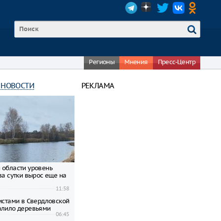
Регионы
Мнения
Пресс-Центр
 НОВОСТИ
РЕКЛАМА
 области уровень
за сутки вырос еще на
11:58
ристами в Свердловской
алило деревьями
06:45