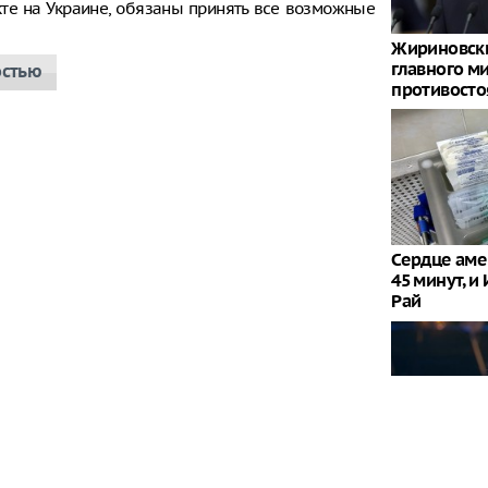
кте на Украине, обязаны принять все возможные
Жириновски
главного м
остью
противосто
Сердце аме
45 минут, и
Рай
Пугачева и