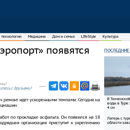
 технологии
Медицина
Дом и семья
LIfeStyle
Культура
Аэропорт» появятся
ПОСЛЕДНИЕ
лось?
тесь с друзьями!
В Тюменской
» ремонт идет ускоренными темпами. Сегодня на
воды в Туре 
пецмашин.
4 см
бот по прокладке асфальта. Он появился на 18
Лагерь с ту
одрядная организация приступит к укреплению
области зав