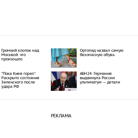
к пострадали при
а школу в Челябинске
09:53
урге школьники вышли
но перепутали
р и Роскадастр
14:10
 области 9-летнюю
обязал платить по
Громкий хлопок над
Ортопед назвал самую
Москвой: что
безопасную обувь
10:35
произошло
"Пока Киев горел".
АБН24: Германия
Раскрыто состояние
выдвинула России
Зеленского после
ультиматум — детали
удара РФ
РЕКЛАМА