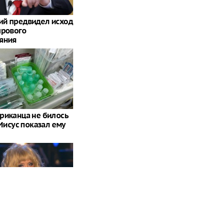
й предвидел исход
ирового
яния
риканца не билось
 Иисус показал ему
спугалась повторить