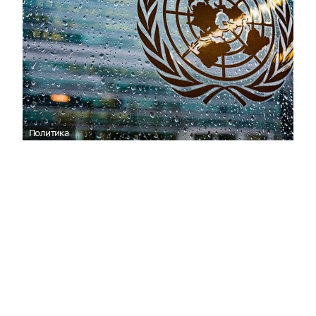
Политика
ООН отреагировала на нападение ВСУ
на пляж в Геленджике
06:36
По мнению официального представителя
Управления Верховного комиссара ООН по
правам человека (УВКПЧ) Марты Уртадо, стороны,
участвующие в конфликте на Украине, обязаны
принять все возможные меры для защиты мирных
жителей от любых угроз.