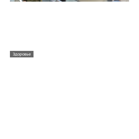
Здоровье
Вирусам вопреки: практическое
руководство по противовирусной
защите
08:00
Поздняя осень — время, когда «мелочи» решают
исход сезона.