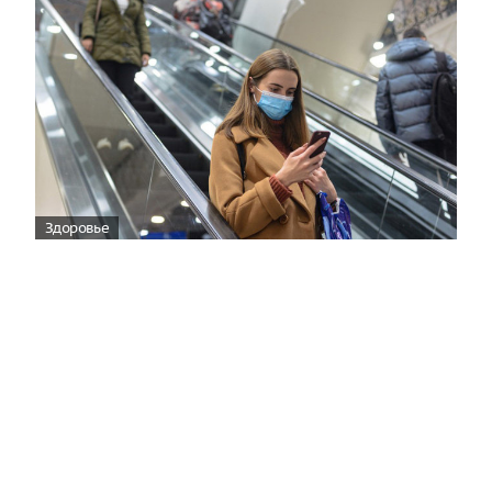
Здоровье
Вирусам вопреки: практическое
руководство по противовирусной
защите
08:00
Поздняя осень — время, когда «мелочи» решают
исход сезона.