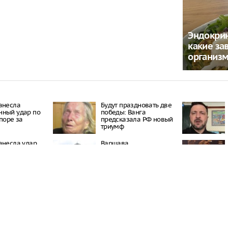
Эндокрин
какие за
организ
анесла
Будут праздновать две
нный удар по
победы: Ванга
споре за
предсказала РФ новый
триумф
анесла удар
Варшава
 в споре за
отреагировала на
перенос посольства РФ
об эвакуации
кого центра во