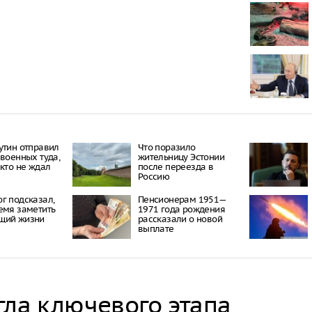
Пять челове
нападении н
В Екатеринб
на протест, 
Роскомнадзо
В Тюменской
девочку суд 
кредиту
утин отправил
Что поразило
 военных туда,
жительницу Эстонии
икто не ждал
после переезда в
Россию
г подсказал,
Пенсионерам 1951—
емя заметить
1971 года рождения
щий жизни
рассказали о новой
выплате
гла ключевого этапа