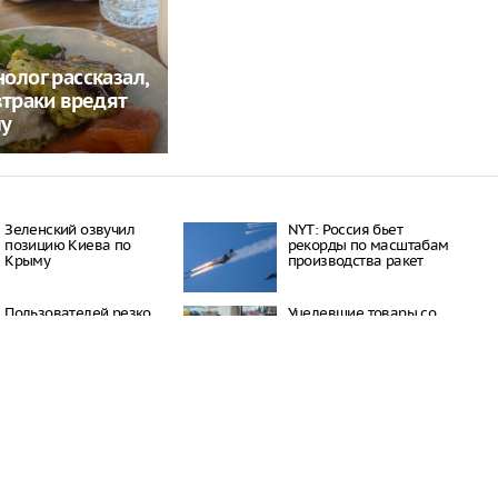
олог рассказал,
втраки вредят
му
Зеленский озвучил
NYT: Россия бьет
позицию Киева по
рекорды по масштабам
Крыму
производства ракет
Пользователей резко
Уцелевшие товары со
осадили после вопроса
склада Wildberries
о Пугачевой и Галкине*
распродают по 100
рублей
РЕКЛАМА