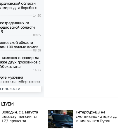
вердловской области
 меры для борьбы с
14:30
пострадавших от
ердловской области
15
09:05
рдловской области
чти 100 жилых домов
08:38
 таможня опровергла
паже двух грузовиков с
Узбекистана
14:23
урге мужчина
апасть на губернатора
лера
ВСЕ НОВОСТИ
13:38
й области введён
лотной опасности
НДУЕМ
09:19
пострадавших от
Володин: с 1 августа
Петербуржцы не
ов квартир в
вырастут пенсии на
смогли смолчать, когда
ге выплатят по 15 000
17,3 процента
к ним вышел Путин
12:06