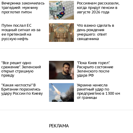
Вечеринка закончилась
Россиянам рассказали,
к пострадали при
трагедией: мужчину
когда придут пенсии в
а школу в Челябинске
проглотил питон
августе 2026 года
09:53
урге школьники вышли
но перепутали
Путин послал ЕС
Что важно сделать в
р и Роскадастр
мощный сигнал из-за
день рождения
14:10
ее претензий на
умершего: ответ
русскую нефть
священника
 области 9-летнюю
обязал платить по
10:35
"Все решит одно
"Пока Киев горел".
сражение". Зеленский
Раскрыто состояние
открыл страшную
Зеленского после
правду
удара РФ
"Какая наглость!" В
Украина нанесла
Британии поразились
ракетный удар по
удару России по Киеву
предприятию в 1300 км
от границы
РЕКЛАМА