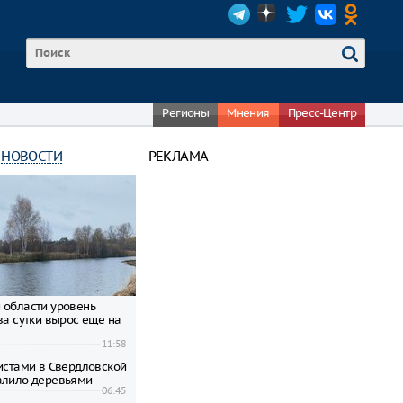
Регионы
Мнения
Пресс-Центр
 НОВОСТИ
РЕКЛАМА
 области уровень
за сутки вырос еще на
11:58
ристами в Свердловской
алило деревьями
06:45