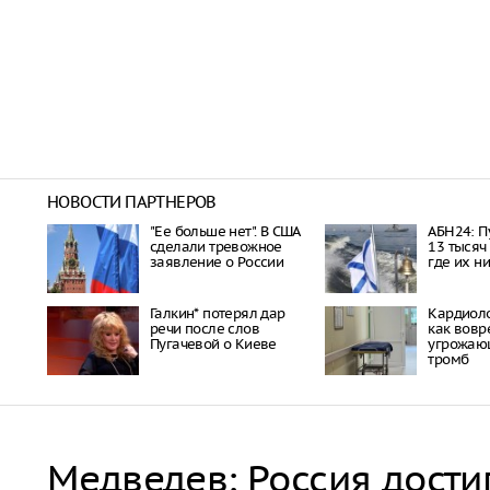
НОВОСТИ ПАРТНЕРОВ
"Ее больше нет". В США
АБН24: П
сделали тревожное
13 тысяч
заявление о России
где их н
Галкин* потерял дар
Кардиоло
речи после слов
как вовр
Пугачевой о Киеве
угрожаю
тромб
Медведев: Россия дости