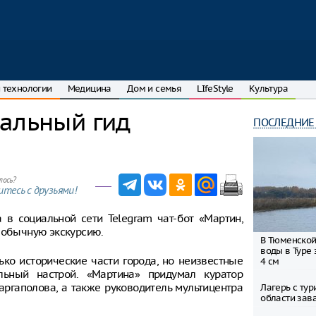
 технологии
Медицина
Дом и семья
LIfeStyle
Культура
уальный гид
ПОСЛЕДНИЕ
лось?
тесь с друзьями!
 в социальной сети Telegram чат-бот «Мартин,
необычную экскурсию.
В Тюменской
воды в Туре 
ько исторические части города, но неизвестные
4 см
льный настрой. «Мартина» придумал куратор
ргаполова, а также руководитель мультицентра
Лагерь с ту
области зав