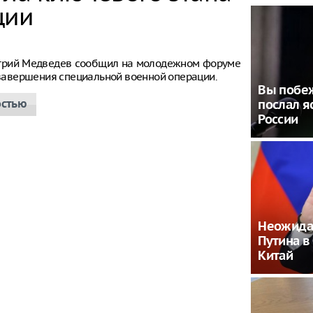
ции
итрий Медведев сообщил на молодежном форуме
е завершения специальной военной операции.
Вы побеж
остью
послал я
России
Неожида
Путина в
Китай