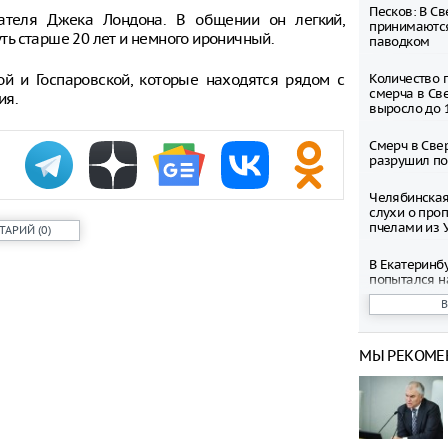
Песков: В С
ателя Джека Лондона. В общении он легкий,
принимаются
ь старше 20 лет и немного ироничный.
паводком
й и Госпаровской, которые находятся рядом с
Количество 
смерча в Св
ия.
выросло до 
Смерч в Све
разрушил по
Челябинская
слухи о про
пчелами из 
ТАРИЙ
(
0
)
В Екатеринб
попытался н
Дениса Пас
В Курганско
режим беспи
МЫ РЕКОМЕ
Владельцам 
беспилотник
Екатеринбур
рублей