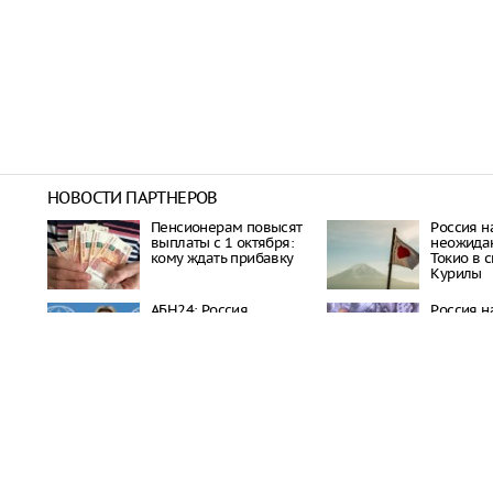
НОВОСТИ ПАРТНЕРОВ
Пенсионерам повысят
Россия н
выплаты с 1 октября:
неожида
кому ждать прибавку
Токио в 
Курилы
АБН24: Россия
Россия н
выдвинула жесткий
по Токио
ультиматум двум
Курилы
странам Азии
Wildberries уведомила 
сотрудников логистичес