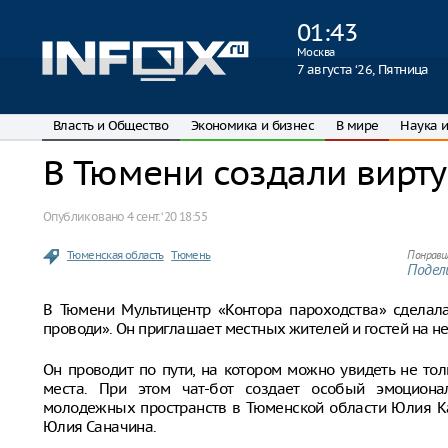
01
:
43
Москва
7 августа ‘26, Пятница
Власть и Общество
Экономика и бизнес
В мире
Наука и
В Тюмени создали вирт
Опубликовано
4 сент. ‘20 18:55
Тюменская область
Тюмень
Понрави
Подели
В Тюмени Мультицентр «Контора пароходства» сделала
проводи». Он приглашает местных жителей и гостей на 
Он проводит по пути, на котором можно увидеть не тол
места. При этом чат-бот создает особый эмоциона
молодежных пространств в Тюменской области Юлия Ка
Юлия Саначина.