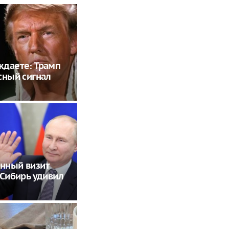
даете: Трамп
сный сигнал
нный визит
 Сибирь удивил