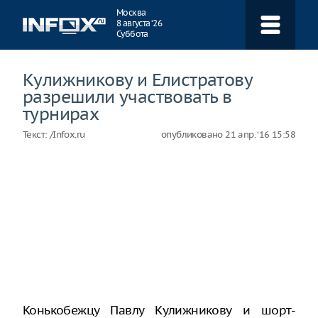
Навигация
Москва
8 августа ‘26
Суббота
Кулижникову и Елистратову
разрешили участвовать в
турнирах
Текст:
/Infox.ru
опубликовано
21 апр. ‘16 15:58
Конькобежцу Павлу Кулижникову и шорт-