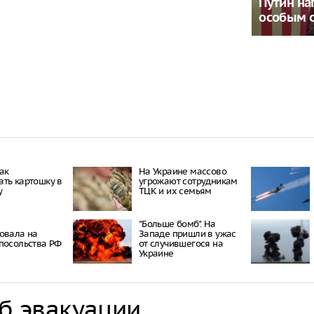
Путин на
особым 
как
На Украине массово
ть картошку в
угрожают сотрудникам
у
ТЦК и их семьям
"Больше бомб". На
овала на
Западе пришли в ужас
посольства РФ
от случившегося на
Украине
об эвакуации