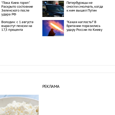
окатов
"Пока Киев горел".
Петербуржцы не
20:23
Раскрыто состояние
смогли смолчать, когда
Зеленского после
к ним вышел Путин
пный «Москвич» в
удара РФ
 рекордно дешевле
20:15
Володин: с 1 августа
"Какая наглость!" В
ил приватизацию
вырастут пенсии на
Британии поразились
Шереметьево
17,3 процента
удару России по Киеву
19:35
 Крыма под угрозой
из-за новых
 Минздрава
19:28
РЕКЛАМА