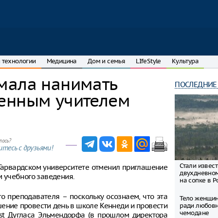
 технологии
Медицина
Дом и семья
LIfeStyle
Культура
мала нанимать
ПОСЛЕДНИЕ
енным учителем
лось?
тесь с друзьями!
Стали извес
Гарвардском университете отменил приглашение
двухдневно
 учебного заведения.
на сопке в Р
 преподавателя – поскольку осознаем, что эта
Тело женщин
шение провести день в школе Кеннеди и провести
ради любовн
чемодане
ost Дугласа Эльмендорфа (в прошлом директора