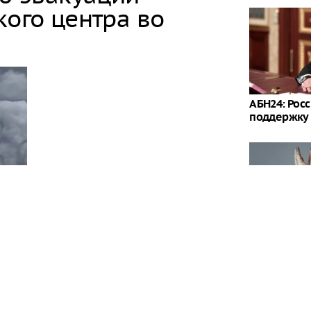
кого центра во
АБН24: Росс
поддержку
Челябинец 
сти произошел пожар в результате атаки, все