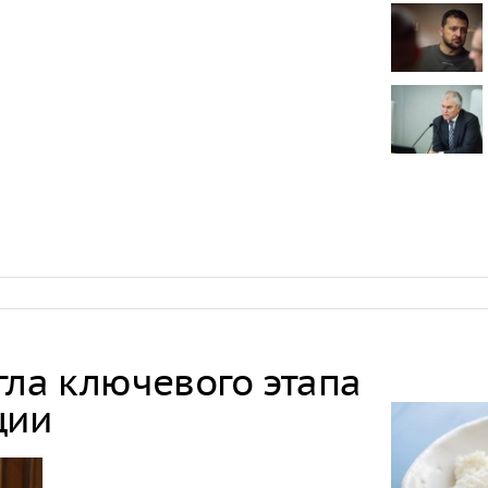
проката сам
Самый досту
России стал
Путин одобр
аэропорта 
Фармацевты
увольнения 
требований
гла ключевого этапа
ции