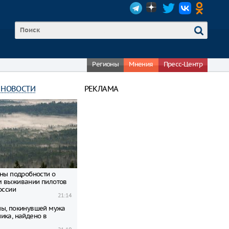
Регионы
Мнения
Пресс-Центр
 НОВОСТИ
РЕКЛАМА
тны подробности о
м выживании пилотов
оссии
21:14
ы, покинувшей мужа
ика, найдено в