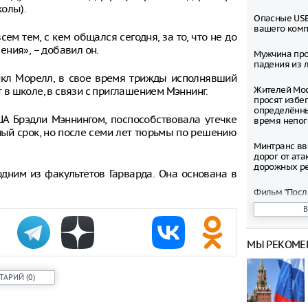
олы).
Опасные USB
вашего ком
ем тем, с кем общался сегодня, за то, что не до
ния», – добавил он.
Мужчина про
падения из л
йкл Морелл, в свое время трижды исполнявший
Жителей Мос
т в школе, в связи с приглашением Мэннинг.
просят избег
определённ
А Брэдли Мэннингом, поспособствовала утечке
время непо
ный срок, но после семи лет тюрьмы по решению
Минтранс вв
дорог от ата
дорожных р
дним из факультетов Гарварда. Она основана в
Фильм "Посл
Колобок" соб
миллионов р
премьеры
МЫ РЕКОМЕ
Зеленский о
запустить с
санкциям пр
ТАРИЙ
(
0
)
Департамент
рассмотрел 