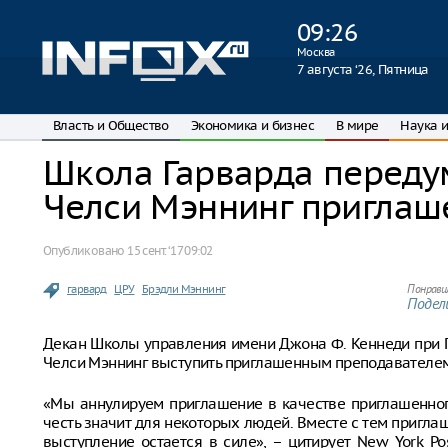
09
:
26
Москва
7 августа ‘26, Пятница
Власть и Общество
Экономика и бизнес
В мире
Наука и
Школа Гарварда переду
Челси Мэннинг приглаш
Опубликовано
15 сент. ‘17 09:02
гарвард
ЦРУ
Брэдли Мэннинг
Понрави
Подели
Декан Школы управления имени Джона Ф. Кеннеди при 
Челси Мэннинг выступить приглашенным преподавателем
«Мы аннулируем приглашение в качестве приглашенного
честь значит для некоторых людей. Вместе с тем пригла
выступление остается в силе», – цитирует New York P