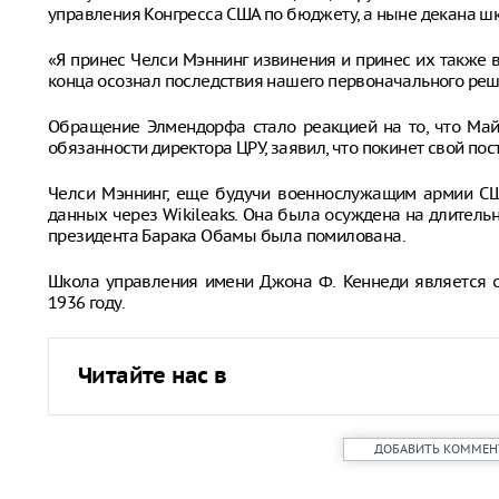
управления Конгресса США по бюджету, а ныне декана шк
«Я принес Челси Мэннинг извинения и принес их также вс
конца осознал последствия нашего первоначального реше
Обращение Элмендорфа стало реакцией на то, что Ма
обязанности директора ЦРУ, заявил, что покинет свой пос
Челси Мэннинг, еще будучи военнослужащим армии СШ
данных через Wikileaks. Она была осуждена на длитель
президента Барака Обамы была помилована.
Школа управления имени Джона Ф. Кеннеди является о
1936 году.
Читайте нас в
ДОБАВИТЬ КОММЕН