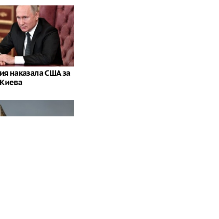
ия наказала США за
 Киева
поймал царь-щуку