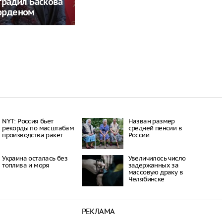
градил Баскова
орденом
NYT: Россия бьет
Назван размер
рекорды по масштабам
средней пенсии в
производства ракет
России
Украина осталась без
Увеличилось число
топлива и моря
задержанных за
массовую драку в
Челябинске
РЕКЛАМА