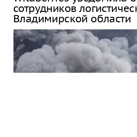
сотрудников логистичес
Владимирской области
пожар / дым
На складском объекте Wildberries Владимирской обла
работники были выведены в безопасное место.