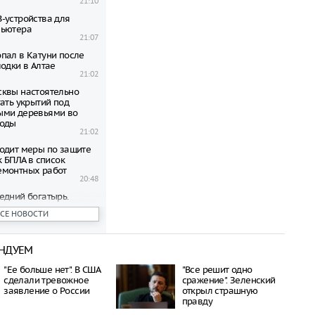
21:10
-устройства для
пьютера
21:07
пал в Катуни после
одки в Алтае
21:02
квы настоятельно
ать укрытий под
ыми деревьями во
годы
21:02
одит меры по защите
к БПЛА в список
емонтных работ
20:48
едний богатырь.
рал почти 45
ВСЕ НОВОСТИ
ублей в день
20:42
НДУЕМ
бъявил о намерении
пецоперацию по
"Ее больше нет". В США
"Все решит одно
отив России
сделали тревожное
сражение". Зеленский
20:27
заявление о России
открыл страшную
 транспорта Москвы
правду
возможность зимнего