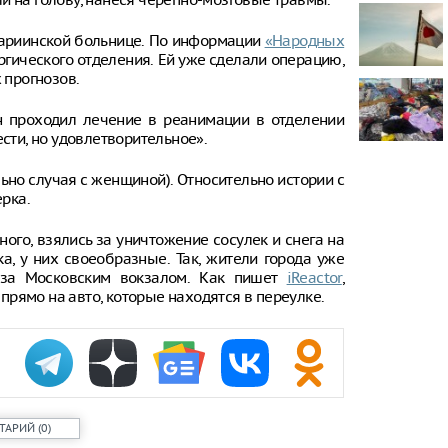
Трое подрос
Мариинской больнице. По информации
«Народных
изнасилова
школьницу
гического отделения. Ей уже сделали операцию,
 прогнозов.
Узкие джинс
для здоровь
н проходил лечение в реанимации в отделении
ести, но удовлетворительное».
Открытие пр
Новороссийс
между Суджу
ьно случая с женщиной). Относительно истории с
морем не сп
рка.
Новороссийс
ого, взялись за уничтожение сосулек и снега на
Центральног
а, у них своеобразные. Так, жители города уже
 за Московским вокзалом. Как пишет
iReactor
,
рямо на авто, которые находятся в переулке.
ТАРИЙ
(
0
)