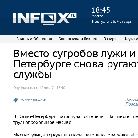
18
:
45
Москва
6 августа ‘26, Четверг
Власть и Общество
Экономика и бизнес
В мире
Наука и
Вместо сугробов лужи и
Петербурге снова руга
службы
Опубликовано
15 дек. ‘21 12:40
коммунальщики
Понрави
Подели
В Санкт-Петербург нагрянула оттепель. На месте н
труднопроходимое месиво.
Многие улицы города и дворы затопило, отмечают
«Н