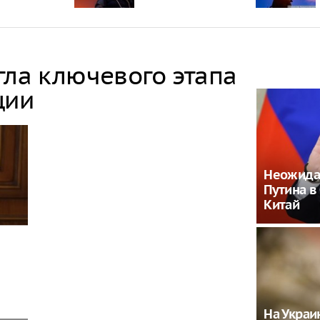
гла ключевого этапа
ции
Неожида
Путина в
Китай
На Украи