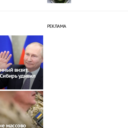
РЕКЛАМА
нный визит
 Сибирь удивил
не массово