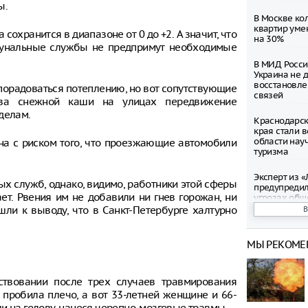
ы.
В Москве ко
квартир уме
сохранится в диапазоне от 0 до +2. А значит, что
на 30%
оммунальные службы не предпримут необходимые
В МИД Росси
Украина не 
восстановле
порадоваться потеплению, но вот сопутствующие
связей
з-за снежной каши на улицах передвижение
делам.
Краснодарск
края стали 
области нау
на с риском того, что проезжающие автомобили
туризма
Эксперт из 
х служб, однако, видимо, работники этой сферы
предупреди
тает. Рвения им не добавили ни гнев горожан, ни
угрозах общ
интернете
ли к выводу, что в Санкт-Петербурге халтурно
В аэропорту
МЫ РЕКОМЕ
множество р
введенных о
Экипаж проп
твовании после трех случаев травмирования
Иркутском в
 пробила плечо, а вот 33-летней женщине и 66-
лишь три ко
и на голову, нанеся черепно-мозговые травмы.