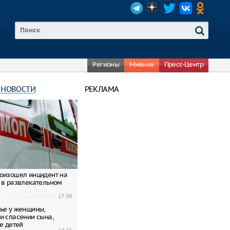
Регионы
Мнения
Пресс-Центр
 НОВОСТИ
РЕКЛАМА
оизошел инцидент на
 в развлекательном
17:39
ье у женщины,
и спасении сына,
е детей