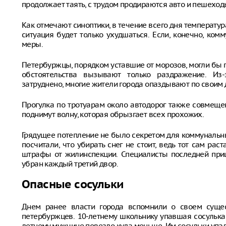
продолжает таять, с трудом продираются авто и пешеход
Как отмечают синоптики, в течение всего дня температура 
ситуация будет только ухудшаться. Если, конечно, к
меры.
Петербуржцы, порядком уставшие от морозов, могли бы 
обстоятельства вызывают только раздражение. И
затруднено, многие жители города опаздывают по своим 
Прогулка по тротуарам около автодорог также совмеще
поднимут волну, которая обрызгает всех прохожих.
Грядущее потепление не было секретом для коммунальны
посчитали, что убирать снег не стоит, ведь тот сам рас
штрафы от жилинспекции. Специалисты последней приш
убран каждый третий двор.
Опасные сосульки
Днем ранее власти города вспомнили о своем сущес
петербуржцев. 10-летнему школьнику упавшая сосулька
летнему мужчине повезло куда меньше. Им сосульки упал