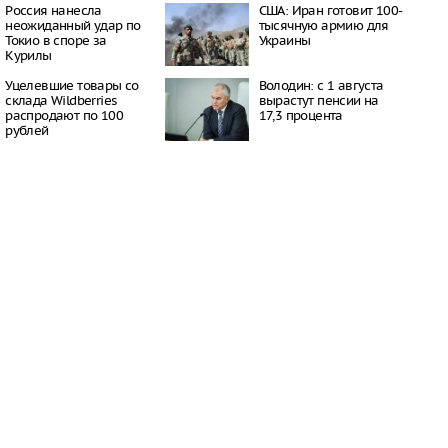
17:02
Россия нанесла
США: Иран готовит 100-
тков похитили и
неожиданный удар по
тысячную армию для
ли 15-летнюю
Токио в споре за
Украины
Курилы
16:53
Уцелевшие товары со
Володин: с 1 августа
ы представляют угрозу
склада Wildberries
вырастут пенсии на
я мужчин в России
распродают по 100
17,3 процента
16:53
рублей
орана в
ке: узкий проход
кской лагуной и
асает рыб от гибели
16:47
к: часть Южного и
о районов без света
16:43