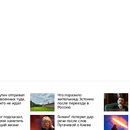
утин отправил
Что поразило
 военных туда,
жительницу Эстонии
икто не ждал
после переезда в
Россию
г подсказал,
Галкин* потерял дар
емя заметить
речи после слов
щий жизни
Пугачевой о Киеве