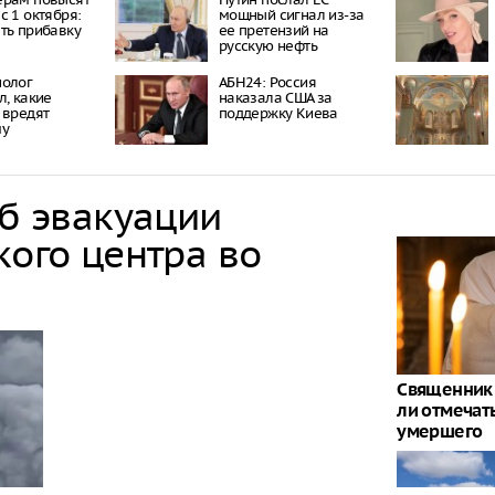
с 1 октября:
мощный сигнал из-за
ть прибавку
ее претензий на
русскую нефть
нолог
АБН24: Россия
л, какие
наказала США за
 вредят
поддержку Киева
му
об эвакуации
кого центра во
Священник 
ли отмечат
умершего