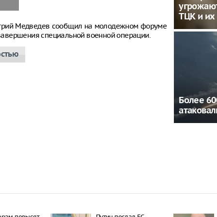
угрожаю
ТЦК и их
итрий Медведев сообщил на молодежном форуме
е завершения специальной военной операции.
остью
Более 60
атаковал
ерам повысят
Путин послал ЕС