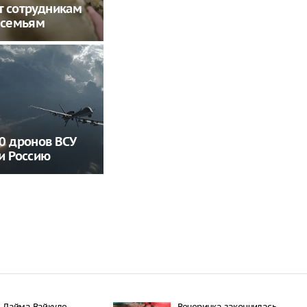
т сотрудникам
 семьям
0 дронов ВСУ
и Россию
Лайма Вайкуле
Вечеринка закончилась