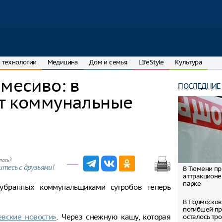
 технологии
Медицина
Дом и семья
LIfeStyle
Культура
 месиво: в
ПОСЛЕДНИЕ
ют коммунальные
лось?
тесь с друзьями!
В Тюмени пр
аттракционе
парке
еубранных коммунальщиками сугробов теперь
В Подмосков
погибшей пр
евские новости»
. Через снежную кашу, которая
осталось тро