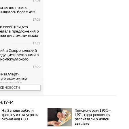
17:31
личество новых
ньшилось более чем
17:26
и сообщили, что
делала предложений о
нии дипломатических
17:22
ий и Ставропольский
ведущими регионами в
чно-популярного
17:20
«ЛизаАлерт»
ла о возможных
ения детей в
ВСЕ НОВОСТИ
17:09
 Сочи задержано
НДУЕМ
ейсов из-за
граничений
17:04
На Западе забили
Пенсионерам 1951—
тревогу из-за угрозы
1971 года рождения
авшего самолета под
окончания СВО
рассказали о новой
ыживал в тайге, имея
выплате
нфеты