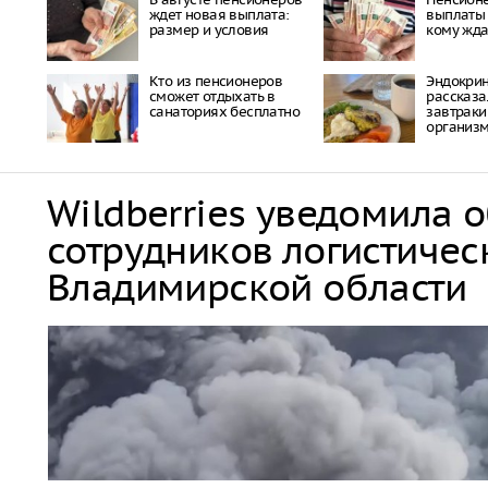
ждет новая выплата:
выплаты 
размер и условия
кому жда
Кто из пенсионеров
Эндокри
сможет отдыхать в
рассказа
санаториях бесплатно
завтраки
организ
Wildberries уведомила 
сотрудников логистичес
Владимирской области