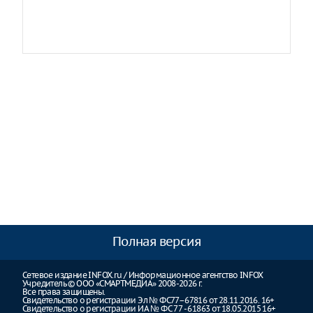
Полная версия
Сетевое издание INFOX.ru / Информационное агентство INFOX
Учредитель © ООО «СМАРТМЕДИА» 2008-2026 г.
Все права защищены.
Свидетельство о регистрации Эл № ФС77–67816 от 28.11.2016. 16+
Свидетельство о регистрации ИА № ФС 77 - 61863 от 18.05.2015 16+