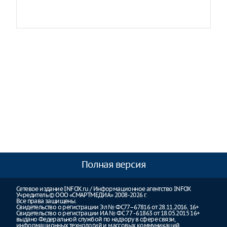
Полная версия
Сетевое издание INFOX.ru / Информационное агентство INFOX
Учредитель © ООО «СМАРТМЕДИА» 2008-2026 г.
Все права защищены.
Свидетельство о регистрации Эл № ФС77–67816 от 28.11.2016. 16+
Свидетельство о регистрации ИА № ФС 77 - 61863 от 18.05.2015 16+
выдано Федеральной службой по надзору в сфере связи,
информационных технологий и массовых коммуникаций