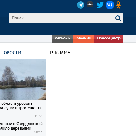
Регионы
Мнения
Пресс-Центр
 НОВОСТИ
РЕКЛАМА
 области уровень
за сутки вырос еще на
11:58
ристами в Свердловской
алило деревьями
06:45