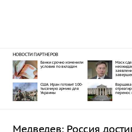
НОВОСТИ ПАРТНЕРОВ
Банки срочно изменили
Маск сде
условия по вкладам
неожида
заявлени
заверше
США: Иран готовит 100-
Варшава
тысячную армию для
отреагир
Украины
перенос 
Медведев: Россия дости