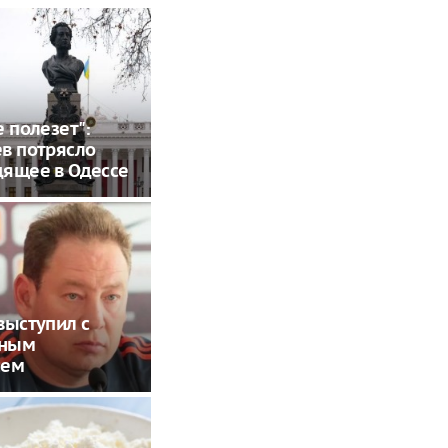
е полезет":
в потрясло
дящее в Одессе
выступил с
ьным
ием