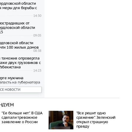
вердловской области
 меры для борьбы с
14:30
пострадавших от
ердловской области
15
09:05
рдловской области
чти 100 жилых домов
08:38
 таможня опровергла
паже двух грузовиков с
Узбекистана
14:23
урге мужчина
апасть на губернатора
лера
ВСЕ НОВОСТИ
13:38
й области введён
лотной опасности
НДУЕМ
09:19
пострадавших от
"Ее больше нет". В США
"Все решит одно
ов квартир в
сделали тревожное
сражение". Зеленский
ге выплатят по 15 000
заявление о России
открыл страшную
правду
12:06