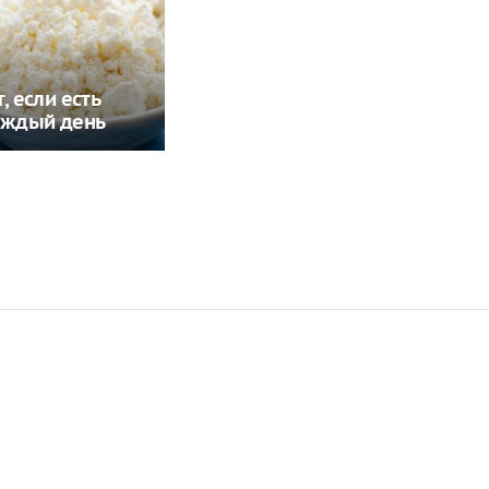
, если есть
аждый день
Армения поплатилась,
Заставим раскаяться:
решив предать Россию
союзник России дал
грозное обещание
Арбуз против дыни: что
Взрывчатка в небе над
на самом деле
Германией: что
полезнее
скрывает МВД