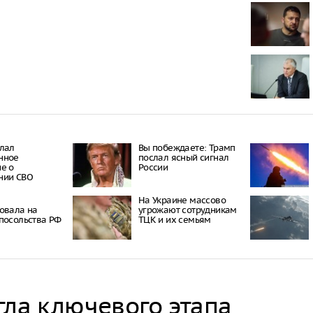
Пять челове
нападении н
В Екатеринб
на протест, 
Роскомнадзо
В Тюменской
девочку суд 
кредиту
лал
Вы побеждаете: Трамп
нное
послал ясный сигнал
е о
России
нии СВО
На Украине массово
овала на
угрожают сотрудникам
посольства РФ
ТЦК и их семьям
гла ключевого этапа