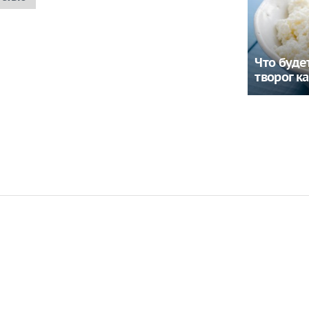
Что будет
творог к
звал дату
Украина нанесла
ции Украины
ракетный удар по
предприятию в 1300 км
от границы
аявление
По Надеждину после
го вызвало
побега в страну НАТО
е у
прилетел новый удар