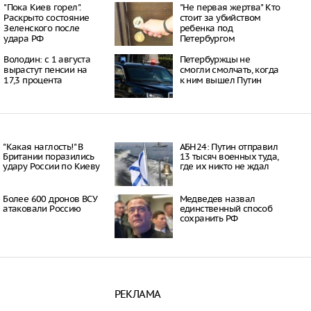
"Пока Киев горел".
"Не первая жертва" Кто
к пострадали при
Раскрыто состояние
стоит за убийством
а школу в Челябинске
Зеленского после
ребенка под
09:53
удара РФ
Петербургом
урге школьники вышли
но перепутали
Володин: с 1 августа
Петербуржцы не
р и Роскадастр
вырастут пенсии на
смогли смолчать, когда
14:10
17,3 процента
к ним вышел Путин
 области 9-летнюю
обязал платить по
10:35
"Какая наглость!" В
АБН24: Путин отправил
Британии поразились
13 тысяч военных туда,
удару России по Киеву
где их никто не ждал
Более 600 дронов ВСУ
Медведев назвал
атаковали Россию
единственный способ
сохранить РФ
РЕКЛАМА