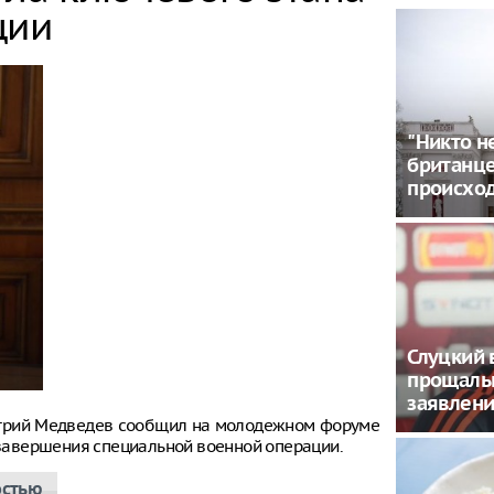
ции
"Никто н
британце
происхо
Слуцкий 
прощал
заявлен
итрий Медведев сообщил на молодежном форуме
е завершения специальной военной операции.
остью