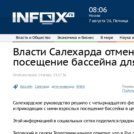
08
:
06
Москва
7 августа ‘26, Пятница
Власть и Общество
Экономика и бизнес
В мире
Наука и
Власти Салехарда отмен
посещение бассейна дл
Опубликовано
14 февр. ‘24 17:36
бассейн
Салехард
дети-инвалиды
ЯНАО
Понрави
Подели
Салехардское руководство решило с четырнадцатого фе
и приходящих с ними взрослых посещение бассейна в цен
Этой информацией в социальных сетях поделился градон
Титовский в своем Телеграмм-канале отметил, что в Год