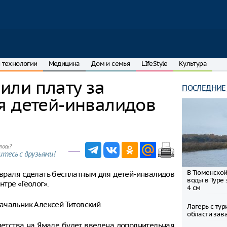
 технологии
Медицина
Дом и семья
LIfeStyle
Культура
или плату за
ПОСЛЕДНИЕ
я детей-инвалидов
лось?
тесь с друзьями!
В Тюменской
враля сделать бесплатным для детей-инвалидов
воды в Туре 
тре «Геолог».
4 см
ачальник Алексей Титовский.
Лагерь с ту
области зав
 детства на Ямале будет введена дополнительная