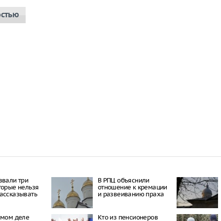
остью
звали три
В РПЦ объяснили
торые нельзя
отношение к кремации
ассказывать
и развеиванию праха
амом деле
Кто из пенсионеров