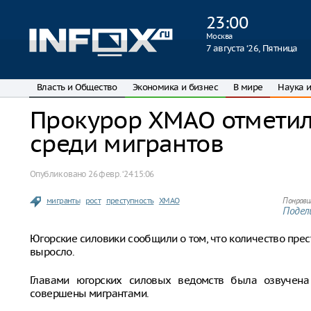
23
:
00
Москва
7 августа ‘26, Пятница
Власть и Общество
Экономика и бизнес
В мире
Наука и
Прокурор ХМАО отметил
среди мигрантов
Опубликовано
26 февр. ‘24 15:06
мигранты
рост
преступность
ХМАО
Понрави
Подели
Югорские силовики сообщили о том, что количество пре
выросло.
Главами югорских силовых ведомств была озвучена 
совершены мигрантами.