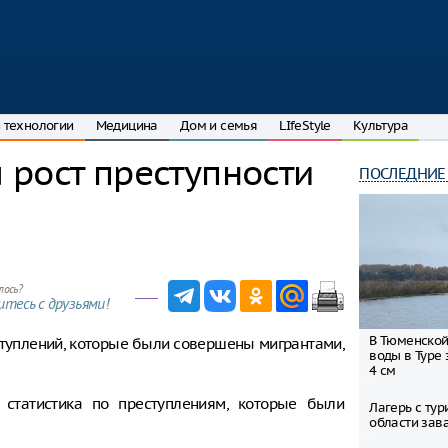
 технологии
Медицина
Дом и семья
LIfeStyle
Культура
 рост преступности
ПОСЛЕДНИЕ
лось?
тесь с друзьями!
В Тюменской
ступлений, которые были совершены мигрантами,
воды в Туре 
4 см
статистика по преступлениям, которые были
Лагерь с ту
области зав