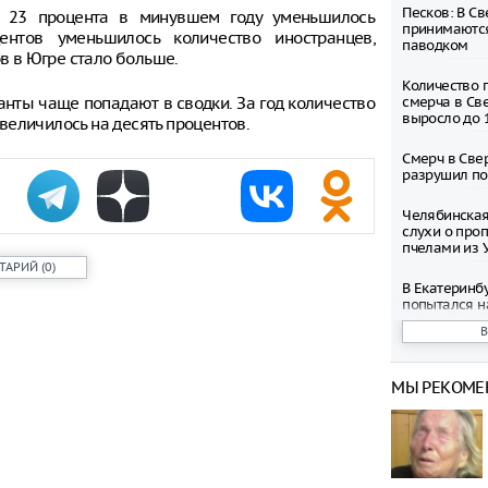
Песков: В С
а 23 процента в минувшем году уменьшилось
принимаются
нтов уменьшилось количество иностранцев,
паводком
 в Югре стало больше.
Количество 
анты чаще попадают в сводки. За год количество
смерча в Св
выросло до 
еличилось на десять процентов.
Смерч в Све
разрушил по
Челябинская
слухи о про
пчелами из 
ТАРИЙ
(
0
)
В Екатеринб
попытался н
Дениса Пас
В Курганско
режим беспи
МЫ РЕКОМЕ
Владельцам 
беспилотник
Екатеринбур
рублей