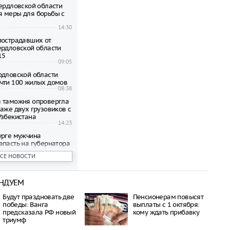
вердловской области
 меры для борьбы с
14:30
пострадавших от
ердловской области
15
09:05
рдловской области
чти 100 жилых домов
08:38
 таможня опровергла
паже двух грузовиков с
Узбекистана
14:23
урге мужчина
апасть на губернатора
лера
ВСЕ НОВОСТИ
13:38
й области введён
лотной опасности
НДУЕМ
09:19
пострадавших от
Будут праздновать две
Пенсионерам повысят
ов квартир в
победы: Ванга
выплаты с 1 октября:
ге выплатят по 15 000
предсказала РФ новый
кому ждать прибавку
триумф
12:06