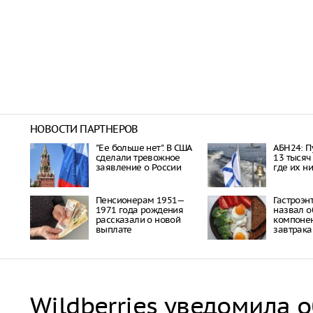
НОВОСТИ ПАРТНЕРОВ
"Ее больше нет". В США
АБН24: П
сделали тревожное
13 тысяч
заявление о России
где их н
Пенсионерам 1951—
Гастроэн
1971 года рождения
назвал о
рассказали о новой
компонен
выплате
завтрака
Wildberries уведомила 