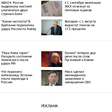
АБН24: Россия
С 1 сентября квитанции
к пострадали при
выдвинула жесткий
ЖКХ исчезнут из
а школу в Челябинске
ультиматум двум
почтовых ящиков
09:53
странам Азии
урге школьники вышли
но перепутали
"Какая наглость!" В
Володин: с 1 августа
р и Роскадастр
Британии поразились
вырастут пенсии на
14:10
удару России по Киеву
17,3 процента
 области 9-летнюю
обязал платить по
10:35
"Пока Киев горел".
Галкин* потерял дар
Раскрыто состояние
речи после слов
Зеленского после
Пугачевой о Киеве
удара РФ
Что поразило
Маск сделал
жительницу Эстонии
неожиданное
после переезда в
заявление о
Россию
завершении СВО
РЕКЛАМА