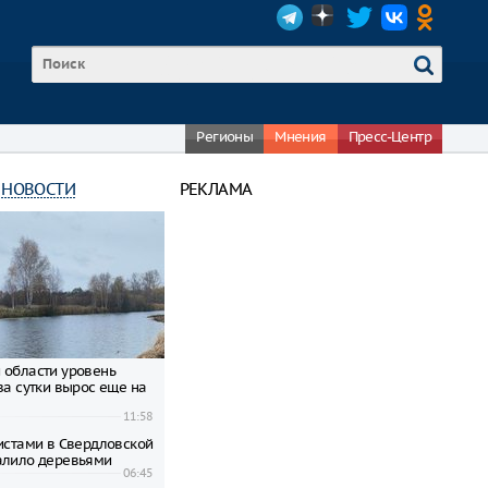
Регионы
Мнения
Пресс-Центр
 НОВОСТИ
РЕКЛАМА
 области уровень
за сутки вырос еще на
11:58
ристами в Свердловской
алило деревьями
06:45