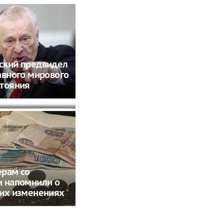
нгрия
ский предвидел
вала из-за
авного мирового
нного шага
стояния
ерам со
и напомнили о
ких изменениях