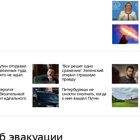
Пять челове
нападении н
В Екатеринб
на протест, 
Роскомнадзо
В Тюменской
девочку суд 
кредиту
утин отправил
"Все решит одно
 военных туда,
сражение". Зеленский
икто не ждал
открыл страшную
правду
теролог
Петербуржцы не
бязательный
смогли смолчать, когда
т идеального
к ним вышел Путин
об эвакуации