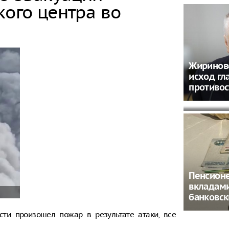
кого центра во
СМИ: Ве
Жиринов
запанико
исход гл
неожида
противо
России
Пенсион
вкладам
банковс
сти произошел пожар в результате атаки, все