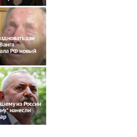
аздновать две
Ванга
ала РФ новый
шему из России
ну* нанесли
дар