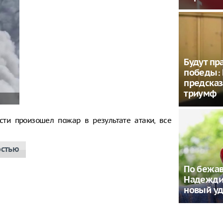
Будут пр
победы: 
предсказ
триумф
сти произошел пожар в результате атаки, все
остью
По бежав
Надежди
новый у