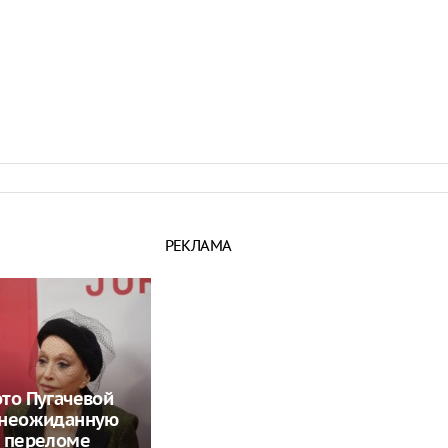
 по мнению
 политика
15:44
алинске пойман
напавший на девочку в
15:42
инпромторга, объем
го импорта остается
,7 миллиарда долларов
15:41
 месте парка
 «Кырлай» возведут
РЕКЛАМА
15:37
то Пугачевой
 неожиданную
о переломе