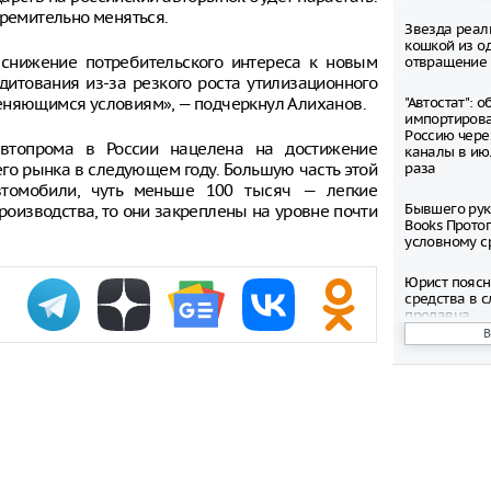
тремительно меняться.
Звезда реал
кошкой из о
снижение потребительского интереса к новым
отвращение 
итования из-за резкого роста утилизационного
еняющимся условиям», — подчеркнул Алиханов.
"Автостат": 
импортиров
Россию чере
автопрома в России нацелена на достижение
каналы в ию
его рынка в следующем году. Большую часть этой
раза
втомобили, чуть меньше 100 тысяч — легкие
Бывшего рук
роизводства, то они закреплены на уровне почти
Books Прото
условному с
Юрист поясн
средства в с
продавца
Вечеринка в
нового филь
пройдет в Р
Предложили 
день из-за 
Метро Москв