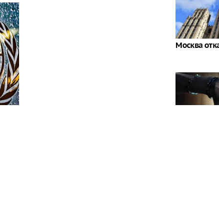
Москва отк
Удача в ден
зодиака озо
ерховного комиссара ООН по правам человека
кте на Украине, обязаны принять все возможные
остью