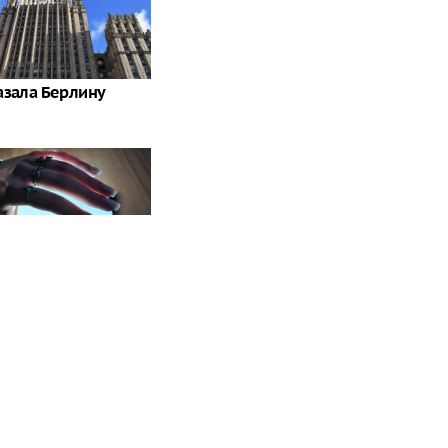
азала Берлину
ьгах: какие знаки
лотятся в августе?