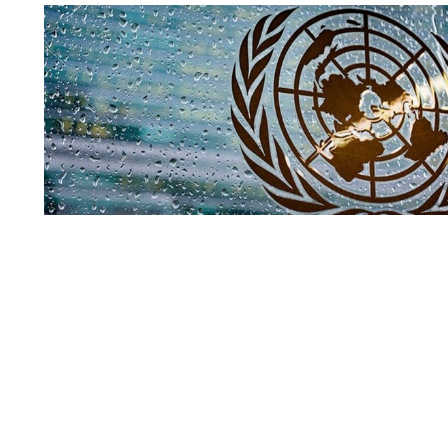
Совбез ООН
По мнению официального представителя Управления В
(УВКПЧ) Марты Уртадо, стороны, участвующие в конфли
меры для защиты мирных жителей от любых угроз.
Читать полн