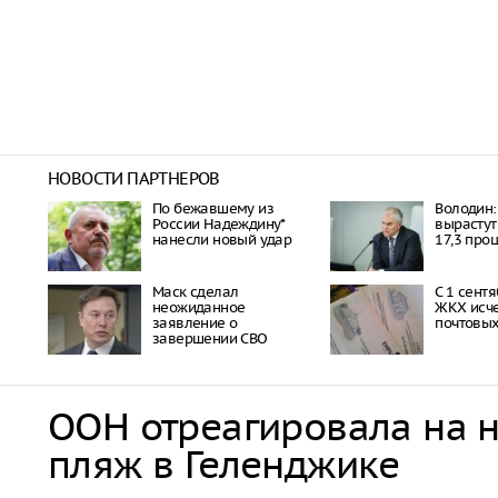
НОВОСТИ ПАРТНЕРОВ
По бежавшему из
Володин: 
России Надеждину*
вырастут
нанесли новый удар
17,3 про
Маск сделал
С 1 сент
неожиданное
ЖКХ исче
заявление о
почтовы
завершении СВО
ООН отреагировала на 
пляж в Геленджике