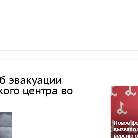
чудом света
зарубежного
В Южно-Сах
подросток, 
подъезде
По данным М
параллельно
на уровне 1
в месяц
В Казани на
развлечений
мечеть
об эвакуации
кого центра во
Новое фо
вызвало
версию 