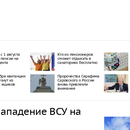
с 1 августа
Кто из пенсионеров
 пенсии на
сможет отдыхать в
цента
санаториях бесплатно
ября квитанции
Пророчества Серафима
знут из
Саровского о России
х ящиков
вновь привлекли
внимание
нападение ВСУ на