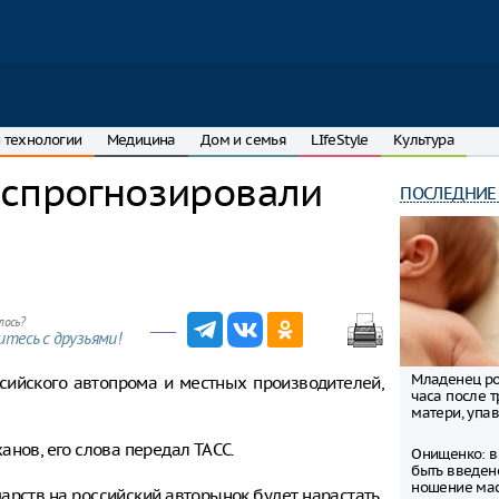
 технологии
Медицина
Дом и семья
LIfeStyle
Культура
 спрогнозировали
ПОСЛЕДНИЕ
лось?
тесь с друзьями!
Младенец ро
ссийского автопрома и местных производителей,
часа после 
матери, упав
анов, его слова передал ТАСС.
Онищенко: в
быть введен
ношение ма
арств на российский авторынок будет нарастать.