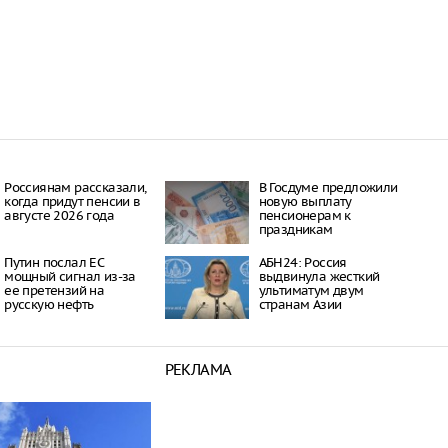
Россиянам рассказали,
В Госдуме предложили
когда придут пенсии в
новую выплату
августе 2026 года
пенсионерам к
праздникам
Путин послал ЕС
АБН24: Россия
мощный сигнал из-за
выдвинула жесткий
ее претензий на
ультиматум двум
русскую нефть
странам Азии
РЕКЛАМА