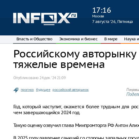
17
:
16
Москва
7 августа ‘26, Пятница
Власть и Общество
Экономика и бизнес
В мире
Наука и
Российскому авторынку
тяжелые времена
Опубликовано
24 дек. ‘24 21:09
прогноз
будущее
российский авторынок
Понрави
Подели
Год, который наступит, окажется более трудным для ро
чем завершающийся 2024 год.
Такую оценку озвучил глава Минпромторга РФ Антон Алих
В 2025 году давление санкций со стороны западных госуд