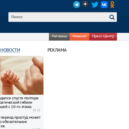
Регионы
Мнения
Пресс-Центр
 НОВОСТИ
РЕКЛАМА
дился спустя полтора
трагической гибели
шей с 10-го этажа
16:21
 период простуд может
о обязательное
сок