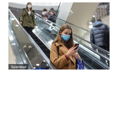
Здоровье
Вирусам вопреки: практическое
руководство по противовирусной
защите
08:00
Поздняя осень — время, когда «мелочи» решают
исход сезона.