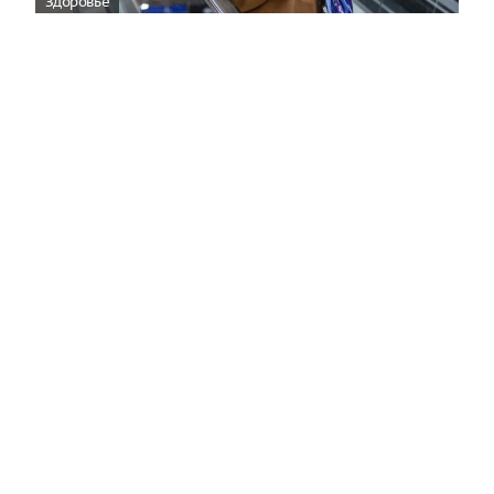
Здоровье
Вирусам вопреки: практическое
руководство по противовирусной
защите
08:00
Поздняя осень — время, когда «мелочи» решают
исход сезона.
Полная версия