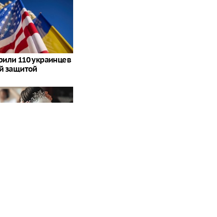
или 110 украинцев
й защитой
 скандал после
ния Собчак о
овах»