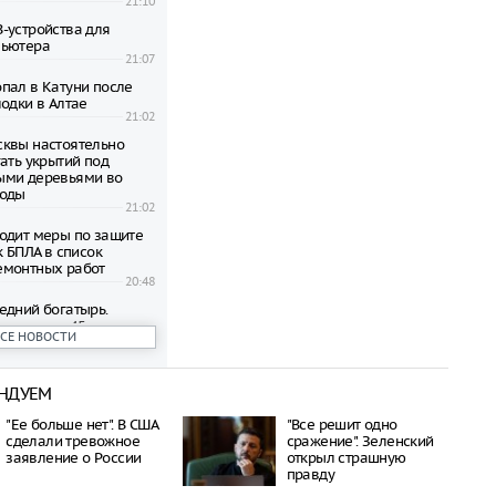
21:10
-устройства для
пьютера
21:07
пал в Катуни после
одки в Алтае
21:02
квы настоятельно
ать укрытий под
ыми деревьями во
годы
21:02
одит меры по защите
к БПЛА в список
емонтных работ
20:48
едний богатырь.
рал почти 45
ВСЕ НОВОСТИ
ублей в день
20:42
НДУЕМ
бъявил о намерении
пецоперацию по
"Ее больше нет". В США
"Все решит одно
отив России
сделали тревожное
сражение". Зеленский
20:27
заявление о России
открыл страшную
 транспорта Москвы
правду
возможность зимнего