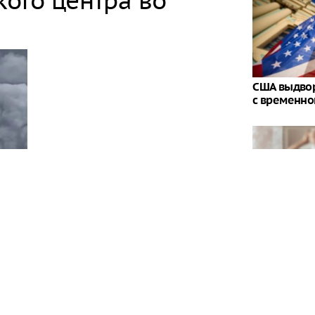
кого центра во
США выдвор
с временно
Разразился
расследова
«черных вд
сти произошел пожар в результате атаки, все