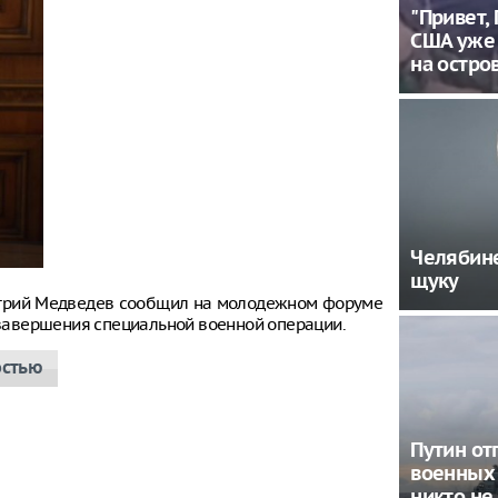
"Привет,
США уже 
на остро
Челябине
щуку
итрий Медведев сообщил на молодежном форуме
е завершения специальной военной операции.
остью
Путин от
военных 
никто не