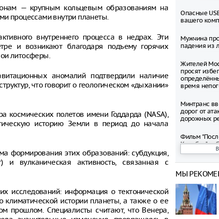
онам — крупным кольцевым образованиям на
Опасные USB
ми процессами внутри планеты.
вашего ком
ктивного внутреннего процесса в недрах. Эти
Мужчина про
етре и возникают благодаря подъему горячих
падения из л
лои литосферы.
Жителей Мос
просят избег
авитационных аномалий подтвердили наличие
определённ
труктур, что говорит о геологическом «дыхании»
время непо
Минтранс вв
дорог от ата
ра космических полетов имени Годдарда (NASA),
дорожных р
гическую историю Земли в период до начала
Фильм "Посл
Колобок" соб
миллионов р
а формирования этих образований: субдукция,
премьеры
) и вулканическая активность, связанная с
МЫ РЕКОМЕ
Зеленский о
запустить с
их исследований: информация о тектонической
санкциям пр
 климатической истории планеты, а также о ее
ом прошлом. Специалисты считают, что Венера,
Департамент
рассмотрел 