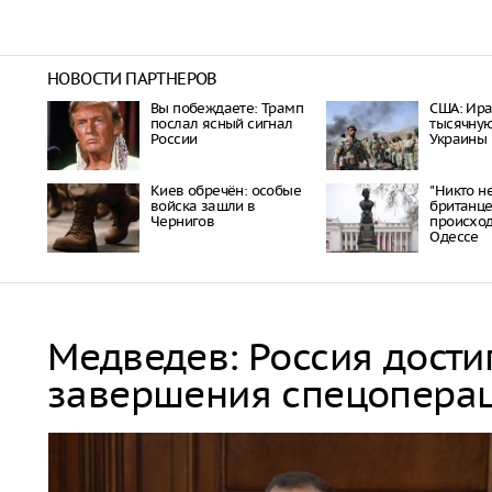
НОВОСТИ ПАРТНЕРОВ
Вы побеждаете: Трамп
США: Ира
послал ясный сигнал
тысячну
России
Украины
Киев обречён: особые
"Никто не
войска зашли в
британце
Чернигов
происхо
Одессе
Медведев: Россия дости
завершения спецопера