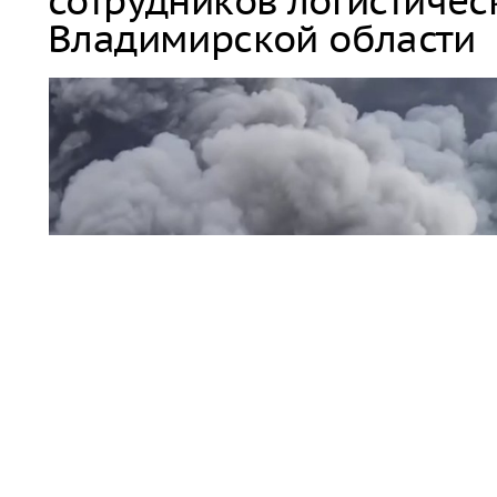
сотрудников логистичес
Владимирской области
пожар / дым
На складском объекте Wildberries Владимирской обла
работники были выведены в безопасное место.