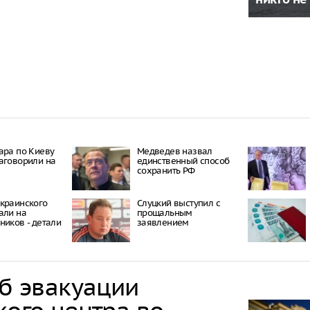
ара по Киеву
Медведев назвал
аговорили на
единственный способ
сохранить РФ
краинского
Слуцкий выступил с
али на
прощальным
ников - детали
заявлением
об эвакуации