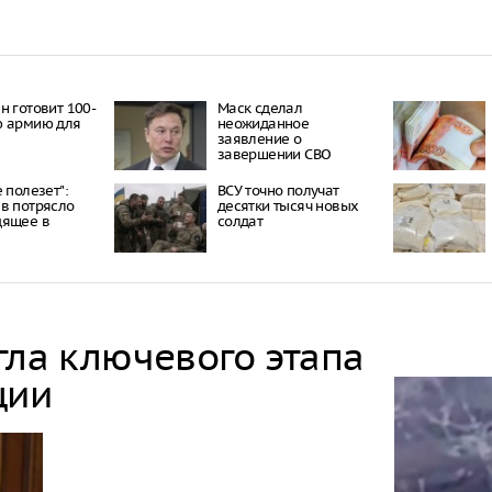
н готовит 100-
Маск сделал
ю армию для
неожиданное
заявление о
завершении СВО
 полезет":
ВСУ точно получат
в потрясло
десятки тысяч новых
дящее в
солдат
гла ключевого этапа
ции