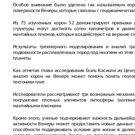
Особое внимание было уделено так называемым кор
поверхности Венеры, которые связаны с геодинамически
Из 75 изученных корон 52 демонстрируют признаки а
структуры могут достигать сотен километров в диам
мантийных плюмов, которые воздействуют на верхние с
Результаты трехмерного моделирования и анализ гр
подвижности расплавленных пород под многими из этих с
планеты.
Как отметил глава исследования Гаэль Касиоли из Цент
анализ корон на Венере может помочь понять геоло
тектоники плит.
Исследователи рассматривают три возможных механизм
погружение плотных элементов литосферы (каппинг
мантийными плюмами.
Кроме этого, ученые подчеркивают важность дальнейш
активности Венеры может предоставить новые данные о
способности поддерживать условия для жизни в далек