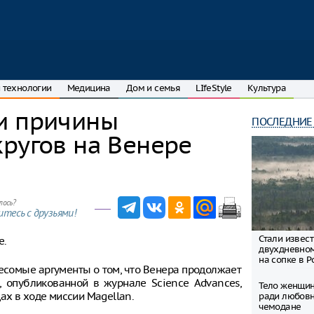
 технологии
Медицина
Дом и семья
LIfeStyle
Культура
и причины
ПОСЛЕДНИЕ
ругов на Венере
лось?
тесь с друзьями!
Стали извес
е.
двухдневно
на сопке в Р
сомые аргументы о том, что Венера продолжает
, опубликованной в журнале Science Advances,
Тело женщин
ах в ходе миссии Magellan.
ради любовн
чемодане