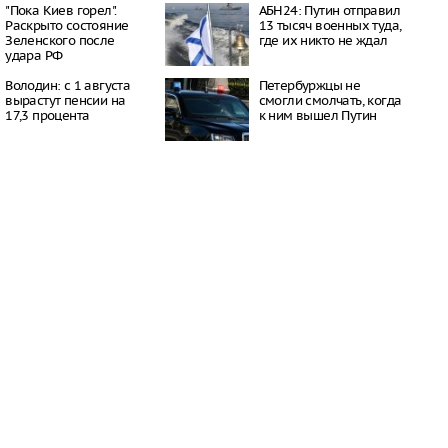
окатов
"Пока Киев горел".
АБН24: Путин отправил
20:23
Раскрыто состояние
13 тысяч военных туда,
Зеленского после
где их никто не ждал
пный «Москвич» в
удара РФ
 рекордно дешевле
20:15
Володин: с 1 августа
Петербуржцы не
ил приватизацию
вырастут пенсии на
смогли смолчать, когда
Шереметьево
17,3 процента
к ним вышел Путин
19:35
 Крыма под угрозой
из-за новых
 Минздрава
19:28