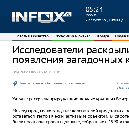
05
:
24
Москва
7 августа ‘26, Пятница
Власть и Общество
Экономика и бизнес
В мире
Наука и
Исследователи раскрыл
появления загадочных к
Опубликовано
21 мая ‘25 00:05
Венера
ученые
объяснение
круги Венеры
Понрави
Подели
Ученые раскрыли природу таинственных кругов на Венер
Международная команда исследователей представила ве
оставаться тектонически активным объектом. В работе
были проанализированы данные, собранные в 1990-х год