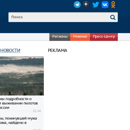
Регионы
Мнения
Пресс-Центр
 НОВОСТИ
РЕКЛАМА
тны подробности о
м выживании пилотов
оссии
21:14
ы, покинувшей мужа
ика, найдено в