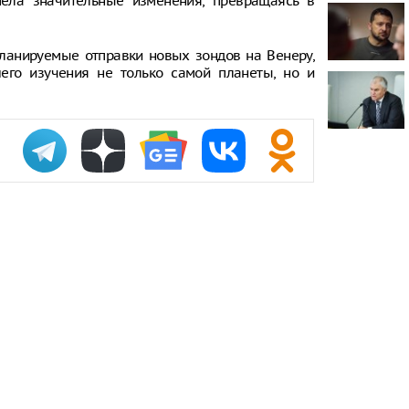
ела значительные изменения, превращаясь в
проката сам
Самый досту
планируемые отправки новых зондов на Венеру,
России стал
его изучения не только самой планеты, но и
Путин одобр
аэропорта 
Фармацевты
увольнения 
требований