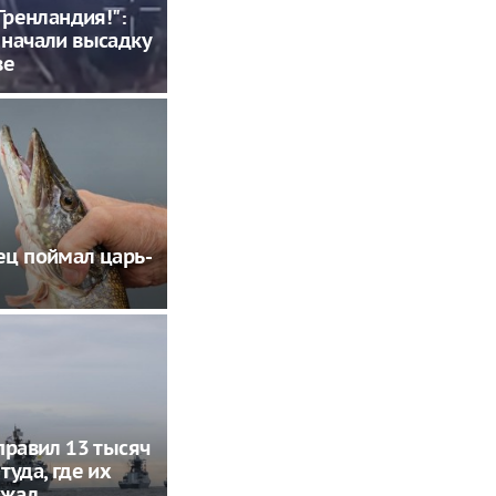
 Гренландия!":
начали высадку
ве
ц поймал царь-
правил 13 тысяч
туда, где их
 жал