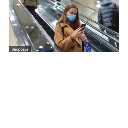
Здоровье
Вирусам вопреки: практическое
руководство по противовирусной
защите
08:00
Поздняя осень — время, когда «мелочи» решают
исход сезона.