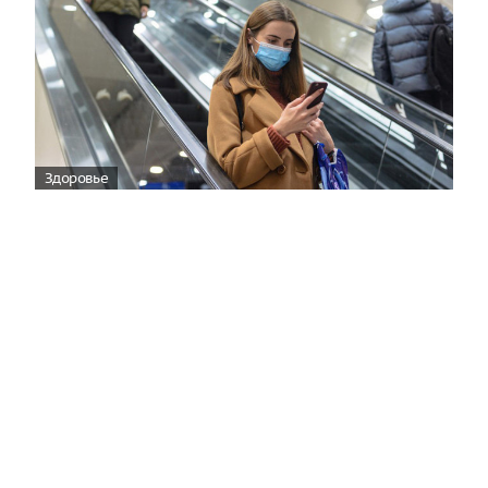
Здоровье
Вирусам вопреки: практическое
руководство по противовирусной
защите
08:00
Поздняя осень — время, когда «мелочи» решают
исход сезона.