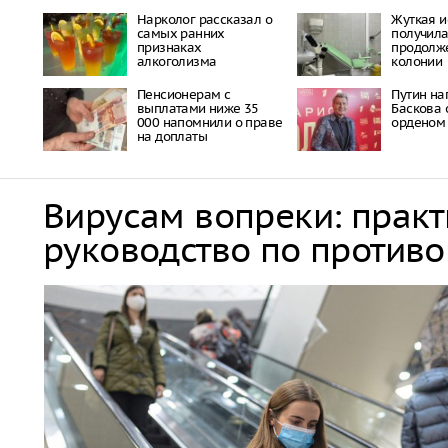
Нарколог рассказал о
Жуткая и
самых ранних
получил
признаках
продолж
алкоголизма
колонии
Пенсионерам с
Путин на
выплатами ниже 35
Баскова
000 напомнили о праве
орденом
на доплаты
Вирусам вопреки: прак
руководство по против