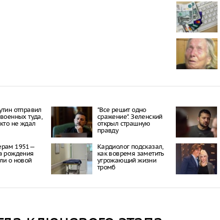
В Новосибир
некоторые А
продажу топ
В Иркутске 
за незаконн
бензина
В Омской об
ограничения
дизтоплива
утин отправил
"Все решит одно
 военных туда,
сражение". Зеленский
икто не ждал
открыл страшную
правду
ерам 1951—
Кардиолог подсказал,
а рождения
как вовремя заметить
ли о новой
угрожающий жизни
тромб