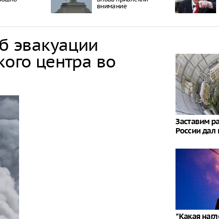
внимание
об эвакуации
кого центра во
Заставим р
России дал
"Какая нагл