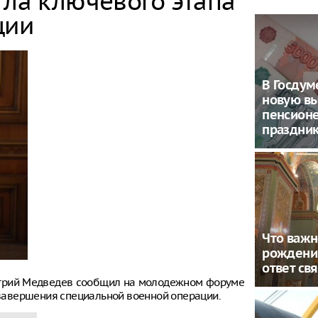
гла ключевого этапа
ции
В Госду
новую в
пенсион
праздни
Что важн
рождени
ответ св
итрий Медведев сообщил на молодежном форуме
е завершения специальной военной операции.