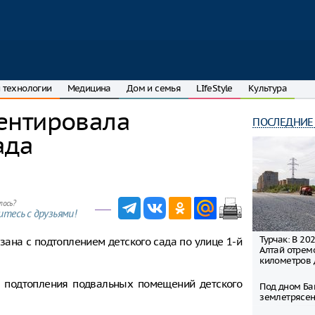
 технологии
Медицина
Дом и семья
LIfeStyle
Культура
ентировала
ПОСЛЕДНИЕ
ада
лось?
тесь с друзьями!
Турчак: В 20
зана с подтоплением детского сада по улице 1-й
Алтай отрем
километров 
т подтопления подвальных помещений детского
Под дном Ба
землетрясен