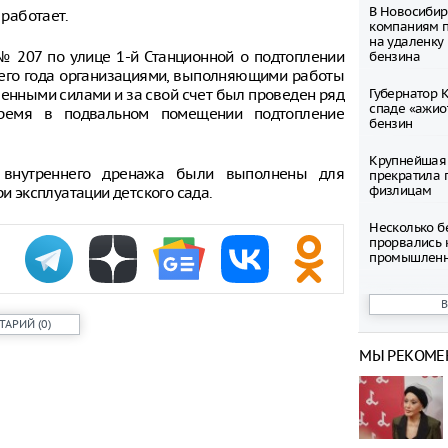
В Новосибир
 работает.
компаниям 
на удаленку
 207 по улице 1-й Станционной о подтоплении
бензина
его года организациями, выполняющими работы
венными силами и за свой счет был проведен ряд
Губернатор 
спаде «ажио
время в подвальном помещении подтопление
бензин
Крупнейшая 
у внутреннего дренажа были выполнены для
прекратила 
физлицам
 эксплуатации детского сада.
Несколько б
прорвались 
промышленн
Сибирь може
пустыню чер
ТАРИЙ
(
0
)
Две школьни
МЫ РЕКОМЕ
В Красноярс
пропавшей в
реке женщи