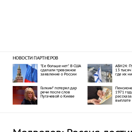
НОВОСТИ ПАРТНЕРОВ
"Ее больше нет". В США
АБН24: П
сделали тревожное
13 тысяч
заявление о России
где их н
Галкин* потерял дар
Пенсион
речи после слов
1971 год
Пугачевой о Киеве
рассказа
выплате