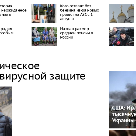
стория
Кого оставят без
а неожиданное
бензина из-за новых
ение в
правил на АЗС с 1
августа
градил
Назван размер
 особым
средней пенсии в
России
тическое
овирусной защите
США: Ира
тысячну
Украины