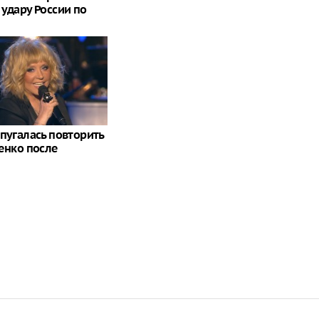
 удару России по
спугалась повторить
ченко после