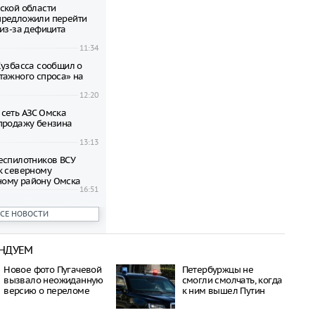
ской области
предложили перейти
 из-за дефицита
11:34
Кузбасса сообщил о
тажного спроса» на
12:20
сеть АЗС Омска
продажу бензина
13:13
еспилотников ВСУ
к северному
ому району Омска
16:51
т превратиться в
ВСЕ НОВОСТИ
ез 70 лет
09:32
цы пропали в Туве
НДУЕМ
12:44
ком крае нашли тело
Новое фото Пугачевой
Петербуржцы не
о время сплава по
вызвало неожиданную
смогли смолчать, когда
ны
версию о переломе
к ним вышел Путин
09:54