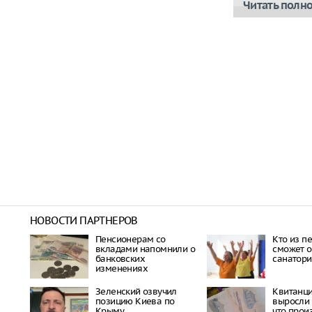
Читать полн
НОВОСТИ ПАРТНЕРОВ
Пенсионерам со
Кто из п
вкладами напомнили о
сможет о
банковских
санатори
изменениях
Зеленский озвучил
Квитанц
позицию Киева по
выросли 
Крыму
что прои