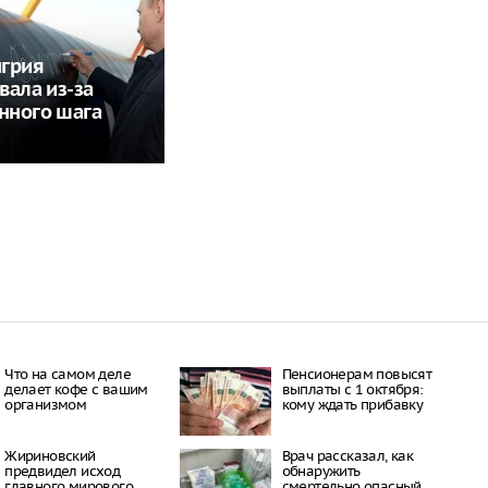
нгрия
вала из-за
нного шага
Что на самом деле
Пенсионерам повысят
делает кофе с вашим
выплаты с 1 октября:
организмом
кому ждать прибавку
Жириновский
Врач рассказал, как
предвидел исход
обнаружить
главного мирового
смертельно опасный