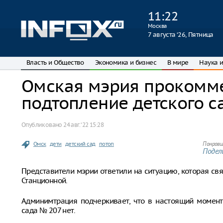
11
:
22
Москва
7 августа ‘26, Пятница
Власть и Общество
Экономика и бизнес
В мире
Наука и
Омская мэрия прокомм
подтопление детского с
Опубликовано
24 авг. ‘22 15:28
Омск
дети
детский сад
потоп
Понрави
Подели
Представители мэрии ответили на ситуацию, которая свя
Станционной.
Админимтрация подчеркивает, что в настоящий момен
сада № 207 нет.