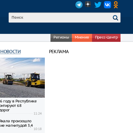
Регионы
Мнения
Пресс-Центр
 НОВОСТИ
РЕКЛАМА
26 году в Республике
онтируют 68
дорог
11:24
йкала произошло
ие магнитудой 3,4
10:18