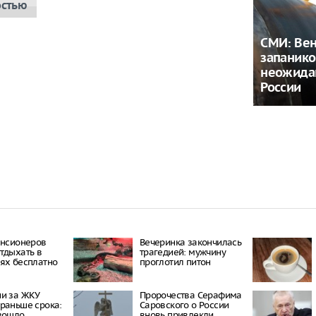
остью
СМИ: Ве
запанико
неожида
России
енсионеров
Вечеринка закончилась
тдыхать в
трагедией: мужчину
ях бесплатно
проглотил питон
ии за ЖКУ
Пророчества Серафима
раньше срока:
Саровского о России
зошло
вновь привлекли