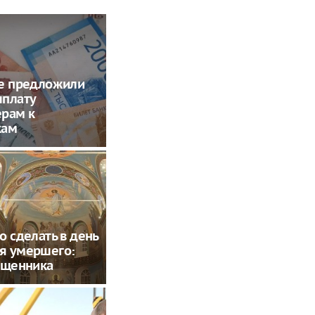
ме предложили
ыплату
ерам к
кам
о сделать в день
я умершего:
ященника