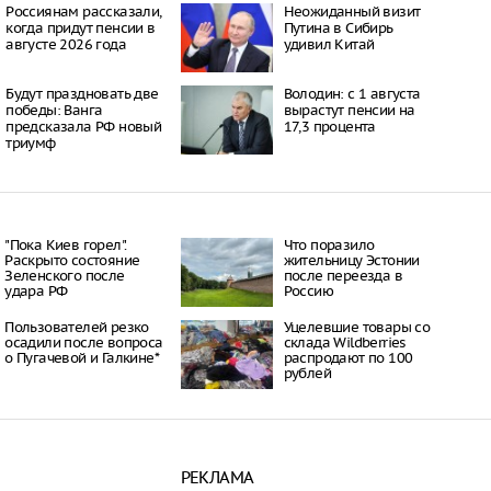
ской области
Россиянам рассказали,
Неожиданный визит
ЗС прекратили
когда придут пенсии в
Путина в Сибирь
лива физлицам
августе 2026 года
удивил Китай
14:54
начались задержания
ую перепродажу
Будут праздновать две
Володин: с 1 августа
победы: Ванга
вырастут пенсии на
13:17
предсказала РФ новый
17,3 процента
триумф
ласти введены
 на продажу бензина и
08:50
"Пока Киев горел".
Что поразило
Раскрыто состояние
жительницу Эстонии
Зеленского после
после переезда в
удара РФ
Россию
Пользователей резко
Уцелевшие товары со
осадили после вопроса
склада Wildberries
о Пугачевой и Галкине*
распродают по 100
рублей
РЕКЛАМА