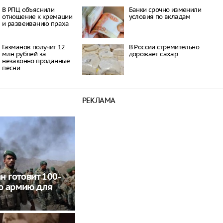
В РПЦ объяснили
Банки срочно изменили
отношение к кремации
условия по вкладам
и развеиванию праха
Газманов получит 12
В России стремительно
млн рублей за
дорожает сахар
незаконно проданные
песни
РЕКЛАМА
н готовит 100-
ю армию для