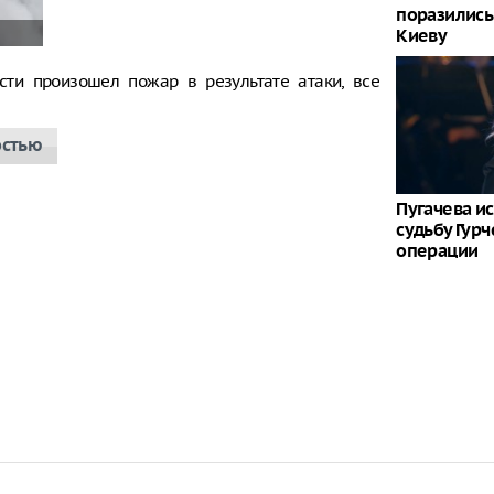
поразились
Киеву
сти произошел пожар в результате атаки, все
остью
Пугачева и
судьбу Гур
операции