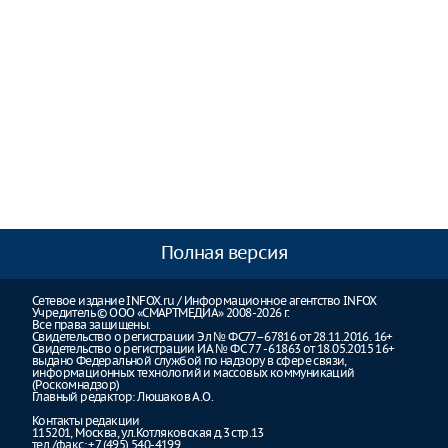
Полная версия
Сетевое издание INFOX.ru / Информационное агентство INFOX
Учредитель © ООО «СМАРТМЕДИА» 2008-2026 г.
Все права защищены.
Свидетельство о регистрации Эл № ФС77–67816 от 28.11.2016. 16+
Свидетельство о регистрации ИА № ФС 77 - 61863 от 18.05.2015 16+
выдано Федеральной службой по надзору в сфере связи,
информационных технологий и массовых коммуникаций
(Роскомнадзор)
Главный редактор: Люшаков А.О.
Контакты редакции
115201, Москва, ул.Котляковская д.3 стр.13
тел./факс: +7 (495) 540-4199