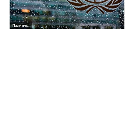
Политика
ООН отреагировала на нападение ВСУ
на пляж в Геленджике
06:36
По мнению официального представителя
Управления Верховного комиссара ООН по
правам человека (УВКПЧ) Марты Уртадо, стороны,
участвующие в конфликте на Украине, обязаны
принять все возможные меры для защиты мирных
жителей от любых угроз.