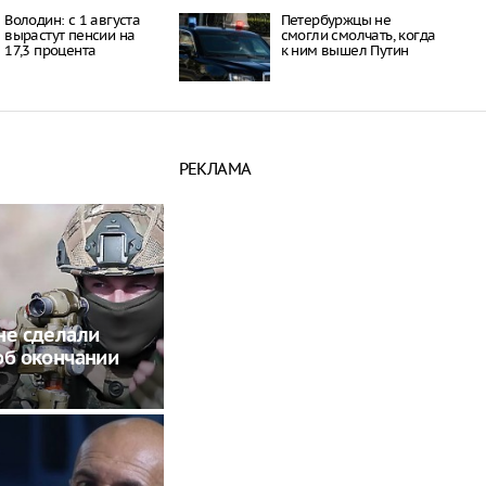
Володин: с 1 августа
Петербуржцы не
вырастут пенсии на
смогли смолчать, когда
17,3 процента
к ним вышел Путин
РЕКЛАМА
не сделали
об окончании