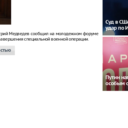
Суд в С
удар по 
итрий Медведев сообщил на молодежном форуме
е завершения специальной военной операции.
остью
Путин на
особым 