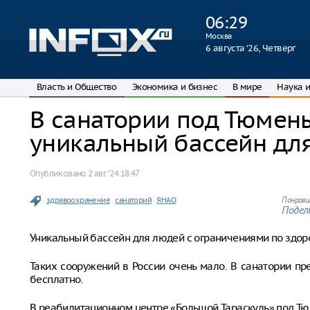
06
:
29
Москва
6 августа ‘26, Четверг
Власть и Общество
Экономика и бизнес
В мире
Наука и
В санатории под Тюмен
уникальный бассейн дл
Опубликовано
2 авг. ‘24 18:47
здравоохранение
санаторий
ЯНАО
Понрави
Подели
Уникальный бассейн для людей с ограничениями по здор
Таких сооружений в России очень мало. В санатории пр
бесплатно.
В реабилитационном центре «Большой Тараскуль» под Тю