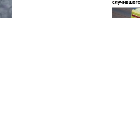
случившего
Названо чи
падении БП
Геленджик
сти произошел пожар в результате атаки, все
остью
Россияне м
наличные