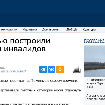
 технологии
Медицина
Дом и семья
LIfeStyle
Культура
ью построили
ПОСЛЕДНИЕ
я инвалидов
лось?
тесь с друзьями!
В Тюменской
овью появится под Тюменью в скором времени.
воды в Туре 
4 см
едставители льготных категорий могут отдохнуть
Лагерь с ту
области зав
менью готовится к открытию новый корпус.