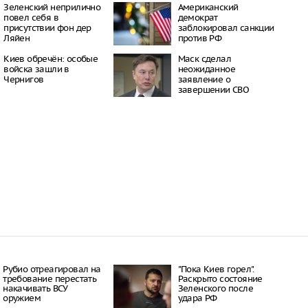
Зеленский неприлично
Американский
к пострадали при
повел cебя в
демократ
а школу в Челябинске
присутствии фон дер
заблокировал санкции
09:53
Ляйен
против РФ
урге школьники вышли
но перепутали
Киев обречён: особые
Маск сделал
р и Роскадастр
войска зашли в
неожиданное
14:10
Чернигов
заявление о
завершении СВО
 области 9-летнюю
обязал платить по
10:35
Рубио отреагировал на
"Пока Киев горел".
требование перестать
Раскрыто состояние
накачивать ВСУ
Зеленского после
оружием
удара РФ