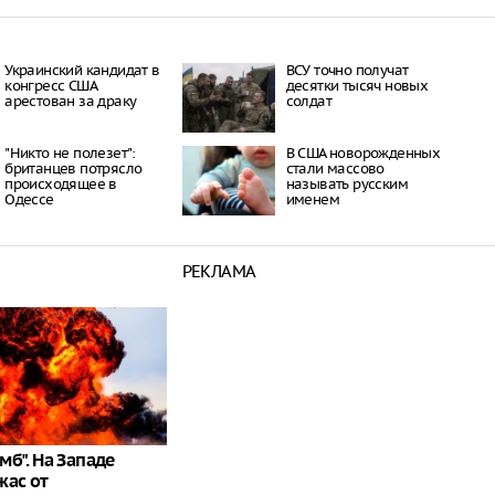
Украинский кандидат в
ВСУ точно получат
конгресс США
десятки тысяч новых
арестован за драку
солдат
"Никто не полезет":
В США новорожденных
британцев потрясло
стали массово
происходящее в
называть русским
Одессе
именем
РЕКЛАМА
б". На Западе
жас от