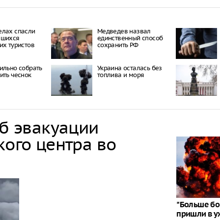
елах спасли
Медведев назвал
вшихся
единственный способ
их туристов
сохранить РФ
ильно собрать
Украина осталась без
ить чеснок
топлива и моря
об эвакуации
кого центра во
"Больше бом
пришли в у