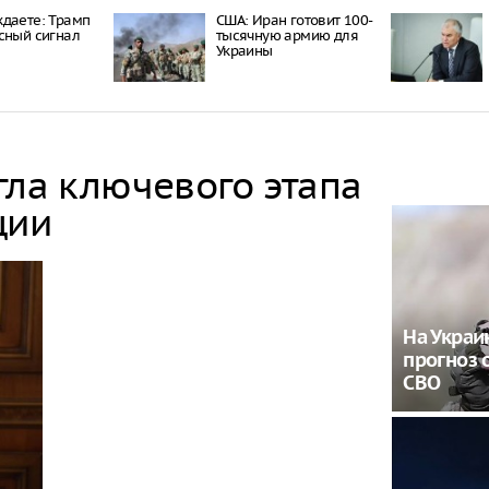
даете: Трамп
США: Иран готовит 100-
сный сигнал
тысячную армию для
Украины
гла ключевого этапа
ции
На Украи
прогноз 
СВО