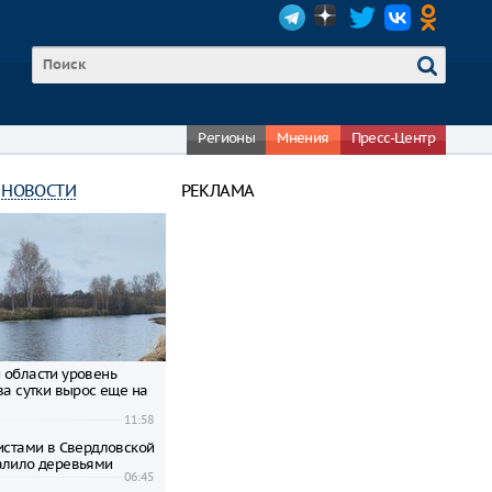
Регионы
Мнения
Пресс-Центр
 НОВОСТИ
РЕКЛАМА
 области уровень
за сутки вырос еще на
11:58
ристами в Свердловской
алило деревьями
06:45