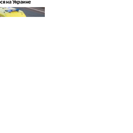
ся на Украине
сло погибших при
ЛА на пляж под
ом
ассово снимают