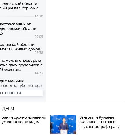
вердловской области
 меры для борьбы с
14:30
пострадавших от
ердловской области
15
09:05
рдловской области
чти 100 жилых домов
08:38
 таможня опровергла
паже двух грузовиков с
Узбекистана
14:23
урге мужчина
апасть на губернатора
лера
ВСЕ НОВОСТИ
13:38
й области введён
лотной опасности
НДУЕМ
09:19
пострадавших от
Банки срочно изменили
Венгрия и Румыния
ов квартир в
условия по вкладам
оказались на грани
ге выплатят по 15 000
двух катастроф сразу
12:06