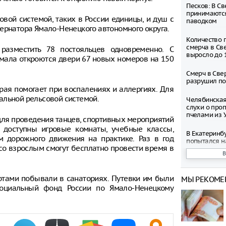
Песков: В С
принимаются
овой системой, таких в России единицы, и душ с
паводком
ернатора Ямало-Ненецкого автономного округа.
Количество 
смерча в Св
разместить 78 постояльцев одновременно. С
выросло до 
мала откроются двери 67 новых номеров на 150
Смерч в Све
разрушил по
рая помогает при воспалениях и аллергиях. Для
альной рельсовой системой.
Челябинская
слухи о про
пчелами из 
ля проведения танцев, спортивных мероприятий
т доступны игровые комнаты, учебные классы,
В Екатеринб
м дорожного движения на практике. Раз в год
попытался н
 со взрослым смогут бесплатно провести время в
Дениса Пас
В Курганско
режим беспи
готами побывали в санаториях. Путевки им были
МЫ РЕКОМЕ
оциальный фонд России по Ямало-Ненецкому
Владельцам 
беспилотник
Екатеринбур
рублей