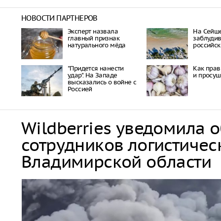
НОВОСТИ ПАРТНЕРОВ
Эксперт назвала
На Сейш
главный признак
заблуди
натурального мёда
российск
"Придется нанести
Как прав
удар". На Западе
и просуш
высказались о войне с
Россией
Wildberries уведомила 
сотрудников логистичес
Владимирской области