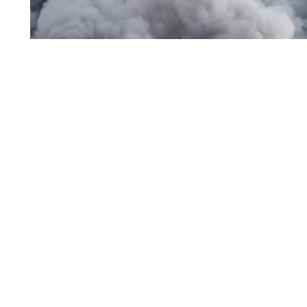
пожар / дым
На складском объекте Wildberries Владимирской обла
работники были выведены в безопасное место.
Читать полн