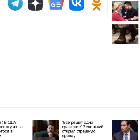
Пять челове
нападении н
В Екатеринб
на протест, 
Роскомнадзо
В Тюменской
девочку суд 
кредиту
". В США
"Все решит одно
ревогу из-за
сражение". Зеленский
гося в
открыл страшную
е
правду