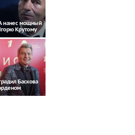
ША нанес мощный
Игорю Крутому
градил Баскова
орденом