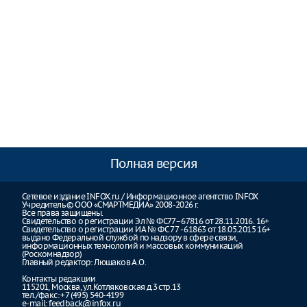
Полная версия
Сетевое издание INFOX.ru / Информационное агентство INFOX
Учредитель © ООО «СМАРТМЕДИА» 2008-2026 г.
Все права защищены.
Свидетельство о регистрации Эл № ФС77–67816 от 28.11.2016. 16+
Свидетельство о регистрации ИА № ФС 77 - 61863 от 18.05.2015 16+
выдано Федеральной службой по надзору в сфере связи,
информационных технологий и массовых коммуникаций
(Роскомнадзор)
Главный редактор: Люшаков А.О.
Контакты редакции
115201, Москва, ул.Котляковская д.3 стр.13
тел./факс: +7 (495) 540-4199
e-mail:
feedback@infox.ru