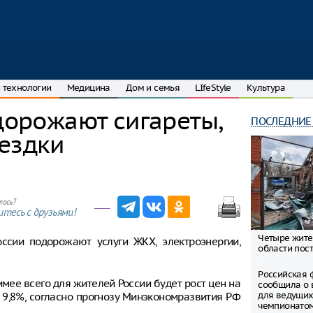
 технологии
Медицина
Дом и семья
LIfeStyle
Культура
одорожают сигареты,
ПОСЛЕДНИЕ
ездки
лось?
тесь с друзьями!
Четыре жите
России подорожают услуги ЖКХ, электроэнергии,
области пост
Российская 
мее всего для жителей России будет рост цен на
сообщила о 
для ведущих
 9,8%, согласно прогнозу Минэкономразвития РФ
чемпионато