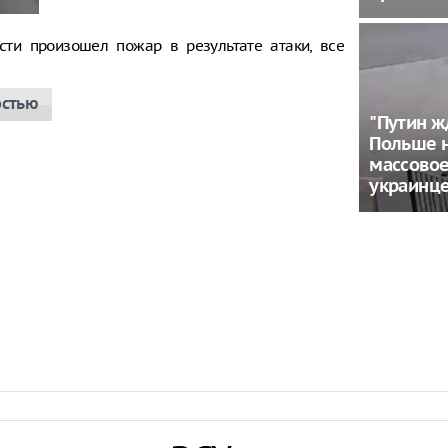
сти произошел пожар в результате атаки, все
остью
"Путин ж
Польше 
массовое
украинц