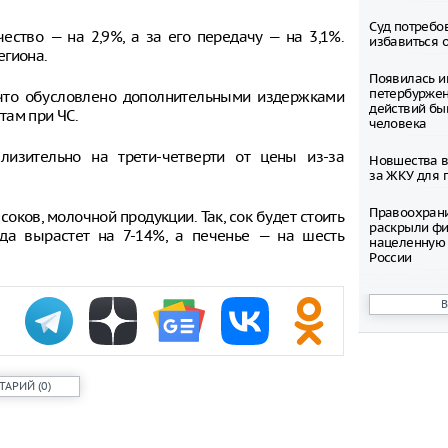
Суд потребо
чество — на 2,9%, а за его передачу — на 3,1%.
избавиться 
егиона.
Появилась и
петербуржен
 что обусловлено дополнительными издержками
действий бы
там при ЧС.
человека
лизительно на трети-четверти от цены из-за
Новшества в
за ЖКУ для 
Правоохран
оков, молочной продукции. Так, сок будет стоить
раскрыли фи
да вырастет на 7-14%, а печенье — на шесть
нацеленную 
России
Северные ол
Шпицбергене
причине
Тысячи груз
границе Укр
ТАРИЙ
(
0
)
Младенец ро
часа после 
матери, упав