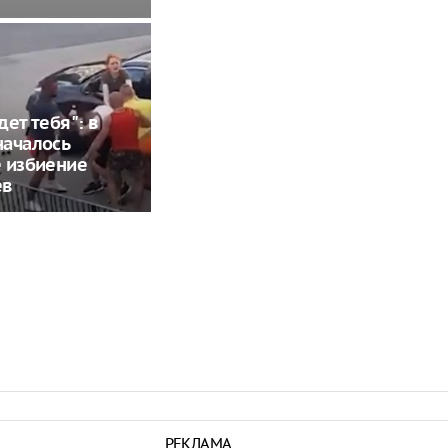
дет тебя": в
началось
 избиение
ев
РЕКЛАМА