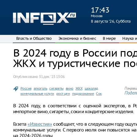
17
:
43
Москва
8 августа ‘26, Суббота
Власть и Общество
Экономика и бизнес
В мире
Наука и
В 2024 году в России п
ЖКХ и туристические по
Опубликовано
31 дек. ‘23 13:06
Россия
алкоголь
сигареты
вино
ЖКХ
шоколад
Понрави
Подели
коммунальные услуги
рост цен
подорожание
Сок
В 2024 году, в соответствии с оценкой экспертов, в 
импортное вино, сигареты, соки и кондитерские изделия.
Газета
«Известия»
сообщает, что в следующем году ощути
коммунальные услуги. С первого июля они повысятся на
на 2024-2026 годы.