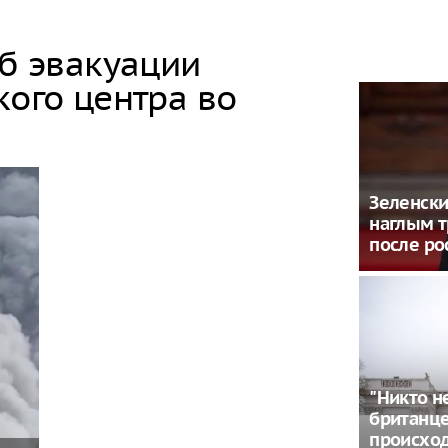
об эвакуации
кого центра во
Зеленски
наглым 
после ро
"Никто н
британце
происхо