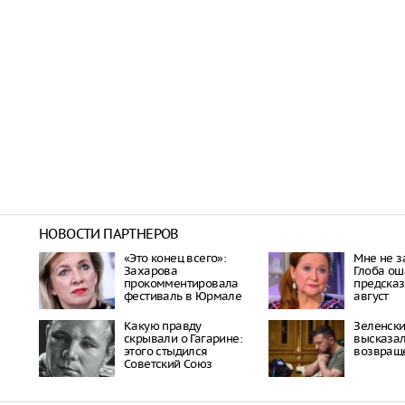
НОВОСТИ ПАРТНЕРОВ
«Это конец всего»:
Мне не за
Захарова
Глоба о
прокомментировала
предска
фестиваль в Юрмале
август
Какую правду
Зеленск
скрывали о Гагарине:
высказал
этого стыдился
возвращ
Советский Союз