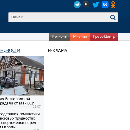
Регионы
Мнения
Пресс-Центр
 НОВОСТИ
РЕКЛАМА
ля Белгородской
радали от атак ВСУ
23:07
федерация гимнастики
визовых трудностях
 спортсменов перед
м Европы