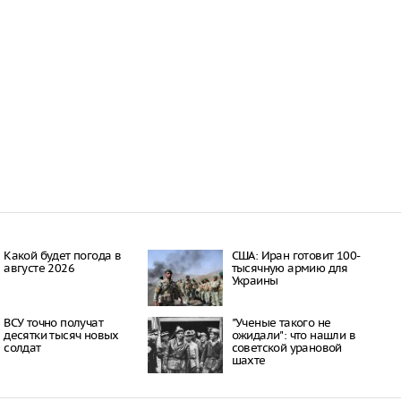
16:21
 период простуд может
о обязательное
сок
16:18
ити-шоу поужинала с
дной миски, вызвав
у зрителей
16:15
объем
анных автомобилей в
з альтернативные
ле увеличился в 1,6
16:13
Какой будет погода в
США: Иран готовит 100-
августе 2026
тысячную армию для
Украины
ВСУ точно получат
"Ученые такого не
десятки тысяч новых
ожидали": что нашли в
солдат
советской урановой
шахте