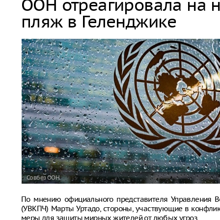
ООН отреагировала на 
пляж в Геленджике
Совбез ООН
По мнению официального представителя Управления В
(УВКПЧ) Марты Уртадо, стороны, участвующие в конфли
меры для защиты мирных жителей от любых угроз.