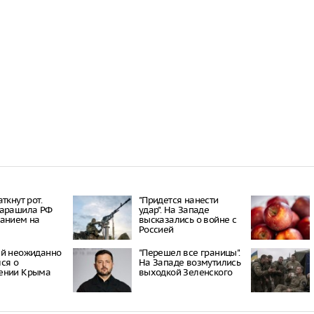
Онищенко: в
быть введен
ношение ма
Звезда реал
кошкой из о
отвращение 
"Автостат": 
импортиров
Россию чере
каналы в ию
раза
ткнут рот.
"Придется нанести
шарашила РФ
удар". На Западе
занием на
высказались о войне с
Россией
ий неожиданно
"Перешел все границы".
ся о
На Западе возмутились
ении Крыма
выходкой Зеленского