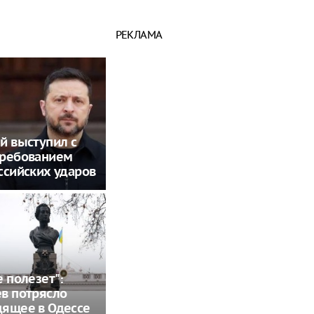
РЕКЛАМА
й выступил с
требованием
ссийских ударов
е полезет":
в потрясло
дящее в Одессе