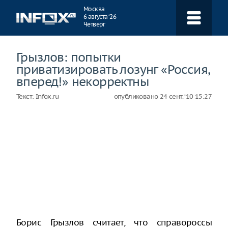
Навигация
Москва
6 августа ‘26
Четверг
Грызлов: попытки
приватизировать лозунг «Россия,
вперед!» некорректны
Текст:
Infox.ru
опубликовано
24 сент. ‘10 15:27
Борис Грызлов считает, что справороссы