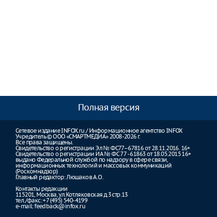
Полная версия
Сетевое издание INFOX.ru / Информационное агентство INFOX
Учредитель © ООО «СМАРТМЕДИА» 2008-2026 г.
Все права защищены.
Свидетельство о регистрации Эл № ФС77–67816 от 28.11.2016. 16+
Свидетельство о регистрации ИА № ФС 77 - 61863 от 18.05.2015 16+
выдано Федеральной службой по надзору в сфере связи,
информационных технологий и массовых коммуникаций
(Роскомнадзор)
Главный редактор: Люшаков А.О.
Контакты редакции
115201, Москва, ул.Котляковская д.3 стр.13
тел./факс: +7 (495) 540-4199
e-mail:
feedback@infox.ru