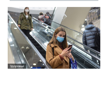
Здоровье
Вирусам вопреки: практическое
руководство по противовирусной
защите
08:00
Поздняя осень — время, когда «мелочи» решают
исход сезона.