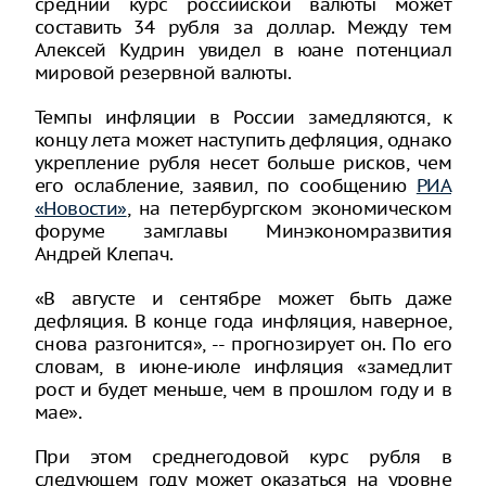
средний курс российской валюты может
составить 34 рубля за доллар. Между тем
Алексей Кудрин увидел в юане потенциал
мировой резервной валюты.
Темпы инфляции в России замедляются, к
концу лета может наступить дефляция, однако
укрепление рубля несет больше рисков, чем
его ослабление, заявил, по сообщению
РИА
«Новости»
, на петербургском экономическом
форуме замглавы Минэкономразвития
Андрей Клепач.
«В августе и сентябре может быть даже
дефляция. В конце года инфляция, наверное,
снова разгонится», -- прогнозирует он. По его
словам, в июне-июле инфляция «замедлит
рост и будет меньше, чем в прошлом году и в
мае».
При этом среднегодовой курс рубля в
следующем году может оказаться на уровне