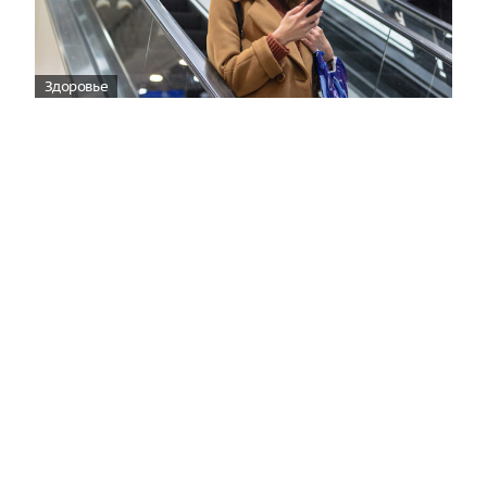
Здоровье
Вирусам вопреки: практическое
руководство по противовирусной
защите
08:00
Поздняя осень — время, когда «мелочи» решают
исход сезона.