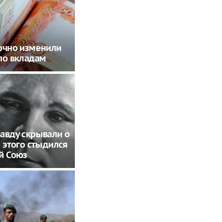
очно изменили
по вкладам
авду скрывали о
: этого стыдился
й Союз