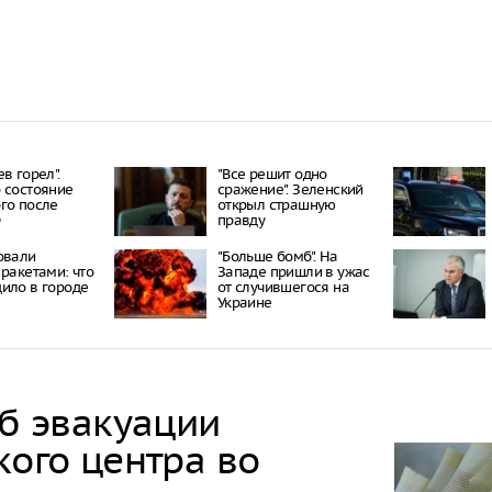
в горел".
"Все решит одно
 состояние
сражение". Зеленский
го после
открыл страшную
Ф
правду
овали
"Больше бомб". На
 ракетами: что
Западе пришли в ужас
ило в городе
от случившегося на
Украине
об эвакуации
кого центра во