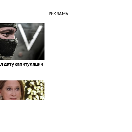
РЕКЛАМА
ал дату капитуляции
мара Глоба, когда
 СВО