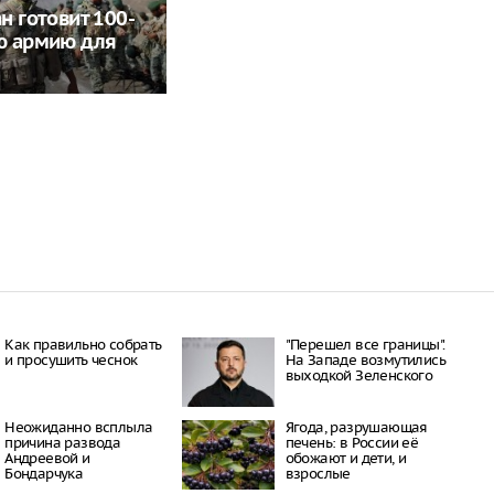
н готовит 100-
ю армию для
Как правильно собрать
"Перешел все границы".
и просушить чеснок
На Западе возмутились
выходкой Зеленского
Неожиданно всплыла
Ягода, разрушающая
причина развода
печень: в России её
Андреевой и
обожают и дети, и
Бондарчука
взрослые