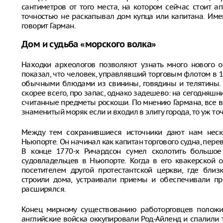
сантиметров от того места, на котором сейчас стоит а
точностью не раскапывал дом купца или капитана. Име
говорит Гарман.
Дом и судьба «морского волка»
Находки археологов позволяют узнать много нового о
показал, что человек, управлявший торговым флотом в 
обычными блюдами из свинины, говядины и телятины. 
скорее всего, про запас, однако задешево: на сегодняш
считанные предметы роскоши. По мнению Гармана, все 
знаменитый моряк если и входил в элиту города, то уж точ
Между тем сохранившиеся источники дают нам неск
Ньюпорте. Он начинал как капитан торгового судна, пер
В конце 1770-х Ричардсон сумел сколотить большое
судовладельцев в Ньюпорте. Когда в его квакерской 
посетителем другой протестантской церкви, где бли
строили дома, устраивали приемы и обеспечивали пр
расширялся.
Конец мирному существованию работорговцев положи
английские войска оккупировали Род-Айленд и спалили 