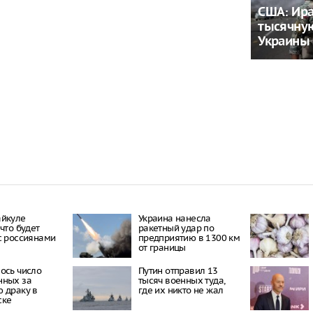
США: Ира
тысячну
Украины
айкуле
Украина нанесла
что будет
ракетный удар по
с россиянами
предприятию в 1300 км
от границы
ось число
Путин отправил 13
нных за
тысяч военных туда,
 драку в
где их никто не жал
ске