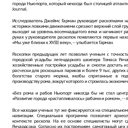
города Ньюпорта, который некогда был столицей атлант
Journal.
Исследователь Джеймс Гарман руководит раскопками н
историки ловкими движениями срезают верхний слой гру
выходят на уровень восемнадцатого века и начинают р
руках у руководителя раскопок появляются первые нах
«Мы уже близки к XVIII веку», -- улыбается Гарман.
Раскопки предыдущих лет позволил ученым с точност
городской усадьбы легендарного шкипера Томаса Рич
хозяйственные постройки усадьбы и смогли достать из
расчески для роскошных париков и более 9 тыс. других
богатства старого моряка, якобы спрятанные в по
производству рома, вокруг которого и строилась экономи
«Без рома и рабов Ньюпорт никогда бы не стал центро
«Развитие города «растапливалось» рабами и ромом», --
Все находки ученых тут же фиксируются на специально
навигации. Специальная программа позволяет архео
контексте раскопа. На ее основе специалисты могут 
Ричардсона. Согласно их построениям, самогонный цех 