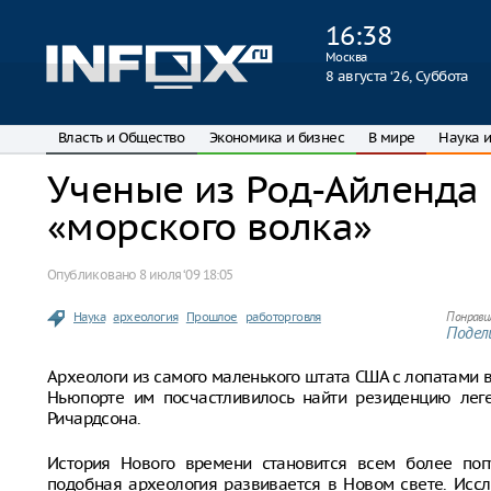
16
:
38
Москва
8 августа ‘26, Суббота
Власть и Общество
Экономика и бизнес
В мире
Наука и
Ученые из Род-Айленда 
«морского волка»
Опубликовано
8 июля ‘09 18:05
Наука
археология
Прошлое
работорговля
Понрави
Подели
Археологи из самого маленького штата США с лопатами 
Ньюпорте им посчастливилось найти резиденцию леге
Ричардсона.
История Нового времени становится всем более поп
подобная археология развивается в Новом свете. Исс