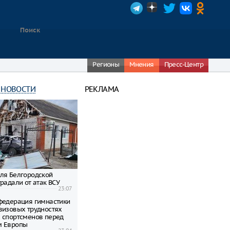
Регионы
Мнения
Пресс-Центр
 НОВОСТИ
РЕКЛАМА
ля Белгородской
радали от атак ВСУ
23:07
федерация гимнастики
визовых трудностях
 спортсменов перед
м Европы