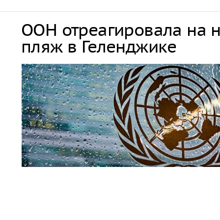
ООН отреагировала на 
пляж в Геленджике
Совбез ООН