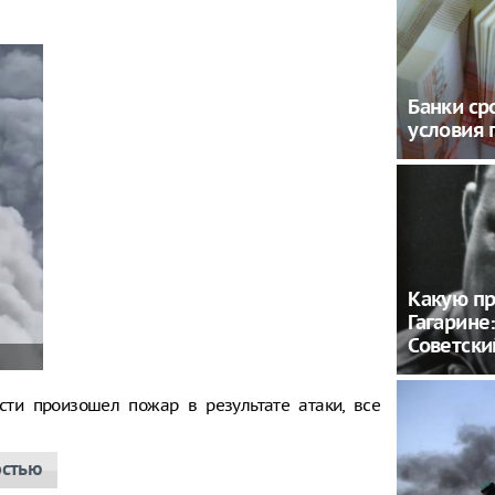
Банки ср
условия 
Какую пр
Гагарине
Советски
сти произошел пожар в результате атаки, все
остью