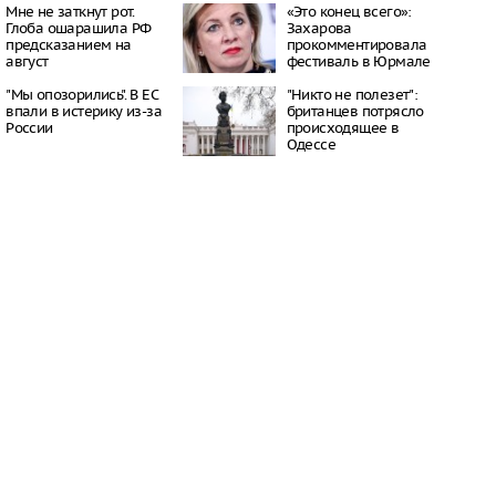
16:21
Мне не заткнут рот.
«Это конец всего»:
Глоба ошарашила РФ
Захарова
 период простуд может
предсказанием на
прокомментировала
о обязательное
август
фестиваль в Юрмале
сок
16:18
"Мы опозорились". В ЕС
"Никто не полезет":
ити-шоу поужинала с
впали в истерику из-за
британцев потрясло
дной миски, вызвав
России
происходящее в
у зрителей
Одессе
16:15
объем
анных автомобилей в
з альтернативные
ле увеличился в 1,6
16:13