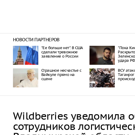
НОВОСТИ ПАРТНЕРОВ
"Ее больше нет". В США
"Пока Кие
сделали тревожное
Раскрыто
заявление о России
Зеленско
удара Р
Страшное несчастье с
ВСУ атак
Вайкуле прямо на
Таганрог
сцене
происход
Wildberries уведомила 
сотрудников логистичес