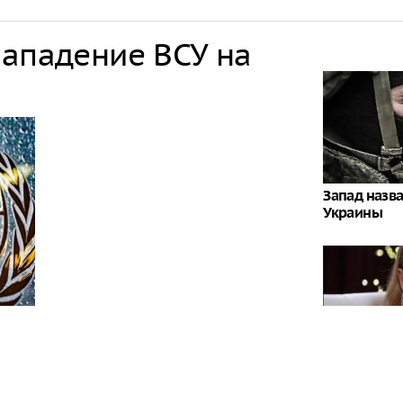
нападение ВСУ на
Запад назв
Украины
Гороскоп Та
закончится