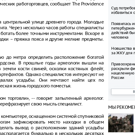
ических работорговцев, сообщает The Providence
Суд потребо
избавиться 
а центральной улице древнего города. Молодые
Появилась и
нта. Через несколько часов работы специалисты
петербуржен
действий бы
аботать более точными инструментами. Вскоре в
человека
одки – пряжка пояса и другие мелкие предметы.
Новшества в
за ЖКУ для 
ью до метра определить расположение богатой
ардсона. В прошлые годы археологи вышли на
Правоохран
 земли кости свиней, осколки костяных флейт,
раскрыли фи
нацеленную 
 артефактов. Однако специалистов интересуют не
России
двалах усадьбы. Они мечтают найти цех по
ческая жизнь городского поместья.
Северные ол
Шпицбергене
м торговли», -- говорит запыленный археолог.
причине
 перефразирует свою мысль специалист.
МЫ РЕКОМЕ
Тысячи груз
границе Укр
м компьютере, оснащенном системой спутниковой
логам зафиксировать место находки в общем
Младенец ро
сделать вывод о расположении зданий усадьбы
часа после 
располагается буквально в нескольких десятках
матери, упав