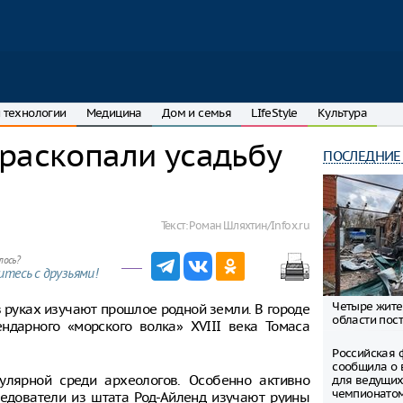
 технологии
Медицина
Дом и семья
LIfeStyle
Культура
раскопали усадьбу
ПОСЛЕДНИЕ
Текст:
Роман Шляхтин/Infox.ru
лось?
тесь с друзьями!
Четыре жите
в руках изучают прошлое родной земли. В городе
области пост
ндарного «морского волка» XVIII века Томаса
Российская 
сообщила о 
улярной среди археологов. Особенно активно
для ведущих
чемпионато
ледователи из штата Род-Айленд изучают руины