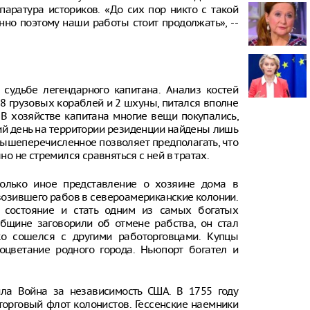
ппаратура историков. «До сих пор никто с такой
нно поэтому наши работы стоит продолжать», --
Онищенко: в
быть введен
ношение ма
Звезда реал
кошкой из о
 судьбе легендарного капитана. Анализ костей
отвращение 
18 грузовых кораблей и 2 шхуны, питался вполне
В хозяйстве капитана многие вещи покупались,
"Автостат": 
импортиров
ний день на территории резиденции найдены лишь
Россию чере
вышеперечисленное позволяет предполагать, что
каналы в ию
но не стремился сравняться с ней в тратах.
раза
олько иное представление о хозяине дома в
евозившего рабов в североамериканские колонии.
 состояние и стать одним из самых богатых
общине заговорили об отмене рабства, он стал
зко сошелся с другими работорговцами. Купцы
оцветание родного города. Ньюпорт богател и
ла Война за независимость США. В 1755 году
торговый флот колонистов. Гессенские наемники