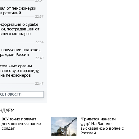
23:04
вал от пенсионерки
от рептилий
22:57
нформация о судьбе
ки, пострадавшей от
вшего молодого
22:54
 получении платежек
граждан России
22:49
ительные органы
нансовую пирамиду,
на пенсионеров
22:47
ени гибнут на
ВСЕ НОВОСТИ
 по неизвестной
22:42
НДУЕМ
овиков застряли на
аины и Польши
ВСУ точно получат
"Придется нанести
22:38
десятки тысяч новых
удар". На Западе
дился спустя полтора
солдат
высказались о войне с
трагической гибели
Россией
шей с 10-го этажа