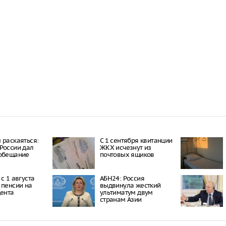
 раскаяться:
С 1 сентября квитанции
России дал
ЖКХ исчезнут из
 обещание
почтовых ящиков
с 1 августа
АБН24: Россия
 пенсии на
выдвинула жесткий
цента
ультиматум двум
странам Азии