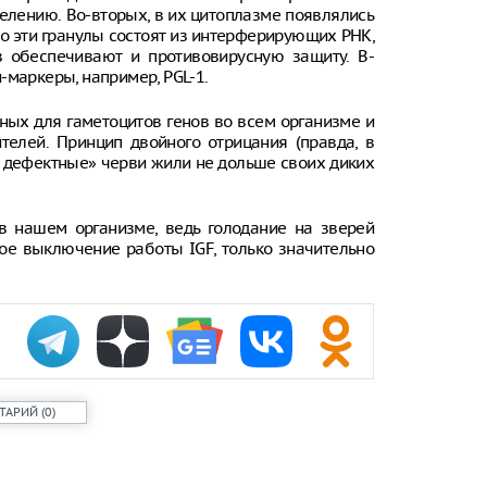
чудом света
делению. Во-вторых, в их цитоплазме появлялись
зарубежного
то эти гранулы состоят из интерферирующих РНК,
 обеспечивают и противовирусную защиту. В-
В Южно-Сах
-маркеры, например, PGL-1.
подросток, 
подъезде
ых для гаметоцитов генов во всем организме и
телей. Принцип двойного отрицания (правда, в
По данным М
параллельно
ы дефектные» черви жили не дольше своих диких
на уровне 1
в месяц
в нашем организме, ведь голодание на зверей
В Казани на
развлечений
кое выключение работы IGF, только значительно
мечеть
ТАРИЙ
(
0
)