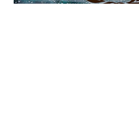
Совбез ООН
По мнению официального представителя Управления В
(УВКПЧ) Марты Уртадо, стороны, участвующие в конфли
меры для защиты мирных жителей от любых угроз.
Читать полн