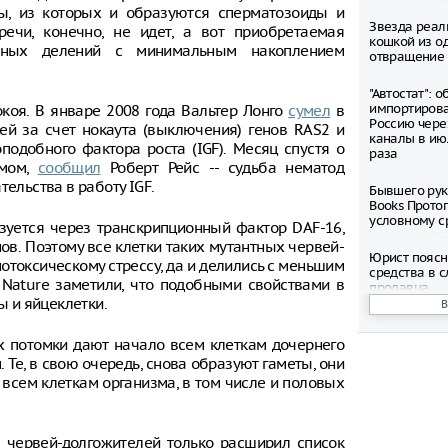
ы, из которых и образуются сперматозоиды и
Звезда реал
ечи, конечно, не идет, а вот приобретаемая
кошкой из о
льных делений с минимальным накоплением
отвращение 
"Автостат": 
импортиров
коя. В январе 2008 года Вальтер Лонго
сумел
в
Россию чере
ей за счет нокаута (выключения) генов RAS2 и
каналы в ию
подобного фактора роста (IGF). Месяц спустя о
раза
змом,
сообщил
Роберт Рейс -- судьба нематод
ельства в работу IGF.
Бывшего рук
Books Прото
условному с
зуется через транскрипционный фактор DAF-16,
в. Поэтому все клетки таких мутантных червей-
Юрист поясн
отоксическому стрессу, да и делились с меньшим
средства в с
Nature заметили, что подобными свойствами в
продавца
 и яйцеклетки.
Вечеринка в
нового филь
х потомки дают начало всем клеткам дочернего
пройдет в Р
. Те, в свою очередь, снова образуют гаметы, они
 всем клеткам организма, в том числе и половых
Предложили 
день из-за 
 червей-долгожителей только расширил список
Метро Москв