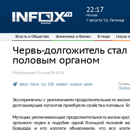
22
:
17
Москва
7 августа ‘26, Пятница
Власть и Общество
Экономика и бизнес
В мире
Наука и
Червь-долгожитель ста
половым органом
Опубликовано
15 июня ‘09 10:30
Звери
Наука
ген
РНК
гарвард
мутация
черви
Понрави
Подели
Эксперименты с увеличением продолжительности жизни 
долгоживущих мутантов приобрели свойства половых. Ге
Мутации, увеличивающие продолжительность жизни кругл
организм червя в подобие одной большой половой жел
Гарварда и его коллеги обнаружили, что все кле