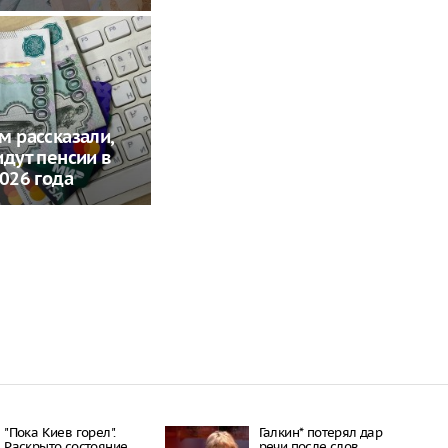
м рассказали,
идут пенсии в
2026 года
"Пока Киев горел".
Галкин* потерял дар
Раскрыто состояние
речи после слов