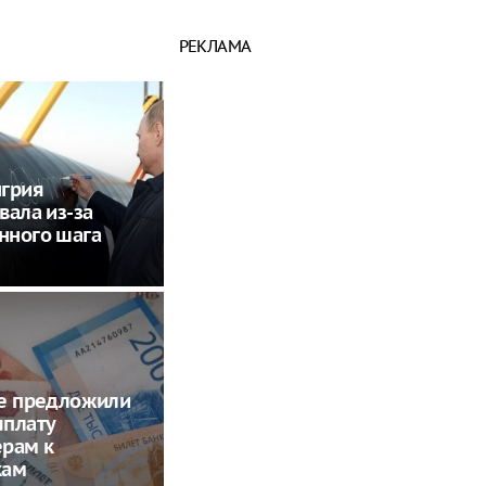
РЕКЛАМА
нгрия
вала из-за
нного шага
ме предложили
ыплату
ерам к
кам