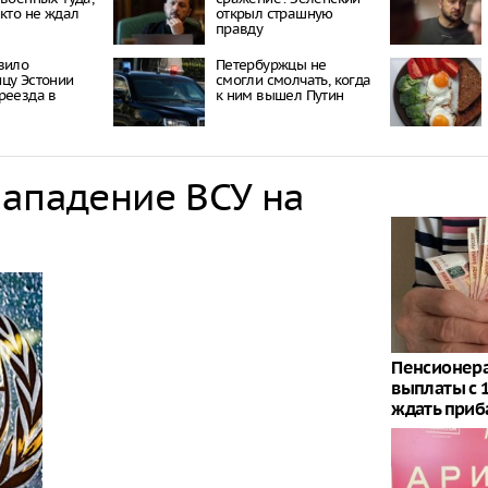
икто не ждал
открыл страшную
правду
зило
Петербуржцы не
цу Эстонии
смогли смолчать, когда
реезда в
к ним вышел Путин
нападение ВСУ на
Пенсионера
выплаты с 1
ждать приб