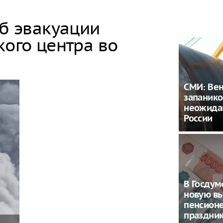
об эвакуации
кого центра во
СМИ: Ве
запанико
неожида
России
В Госду
новую в
пенсион
праздни