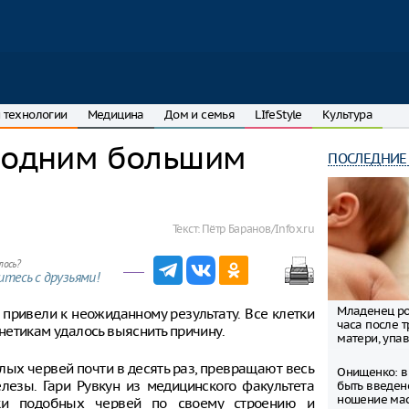
 технологии
Медицина
Дом и семья
LIfeStyle
Культура
л одним большим
ПОСЛЕДНИЕ
Текст:
Пётр Баранов/Infox.ru
лось?
тесь с друзьями!
Младенец ро
привели к неожиданному результату. Все клетки
часа после 
нетикам удалось выяснить причину.
матери, упав
ых червей почти в десять раз, превращают весь
Онищенко: в
езы. Гари Рувкун из медицинского факультета
быть введен
ношение ма
тки подобных червей по своему строению и