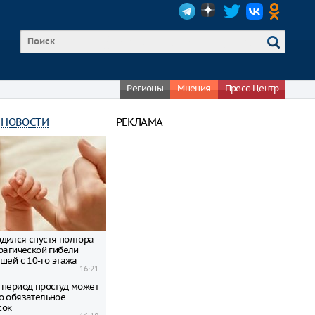
Регионы
Мнения
Пресс-Центр
 НОВОСТИ
РЕКЛАМА
дился спустя полтора
трагической гибели
шей с 10-го этажа
16:21
 период простуд может
о обязательное
сок