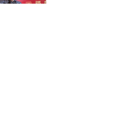
адил Баскова
деном
к выкапывать
2026 году