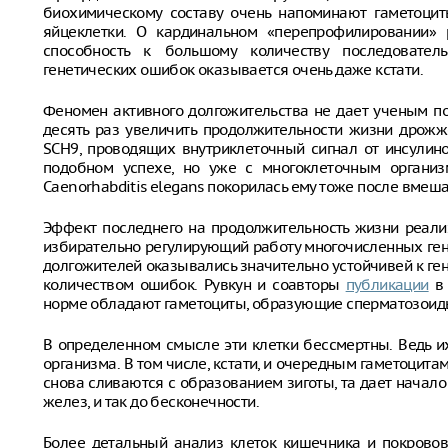
биохимическому составу очень напоминают гаметоцит
яйцеклетки. О кардинальном «перепрофилировании» р
способность к большому количеству последовате
генетических ошибок оказывается очень даже кстати.
Феномен активного долгожительства не дает ученым по
десять раз увеличить продолжительности жизни дрожж
SCH9, проводящих внутриклеточный сигнал от инсулино
подобном успехе, но уже с многоклеточным органи
Caenorhabditis elegans покорилась ему тоже после вмешат
Эффект последнего на продолжительность жизни реали
избирательно регулирующий работу многочисленных гено
долгожителей оказывались значительно устойчивей к ген
количеством ошибок. Рувкун и соавторы
публикации
в 
норме обладают гаметоциты, образующие сперматозоиды
В определенном смысле эти клетки бессмертны. Ведь и
организма. В том числе, кстати, и очередным гаметоцитам
снова сливаются с образованием зиготы, та дает начало
желез, и так до бесконечности.
Более детальный анализ клеток кишечника и покровов