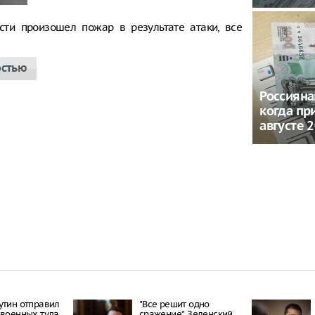
сти произошел пожар в результате атаки, все
остью
Россияна
когда пр
августе 
утин отправил
"Все решит одно
 военных туда,
сражение". Зеленский