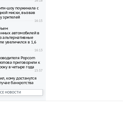
16:18
ити-шоу поужинала с
дной миски, вызвав
у зрителей
16:15
объем
анных автомобилей в
з альтернативные
ле увеличился в 1,6
16:13
оводителя Popcorn
попова приговорили к
року в четыре года
15:57
ил, кому достанутся
лучае банкротства
15:56
ВСЕ НОВОСТИ
 честь премьеры
ма о Человеке-пауке
оссии
15:51
сократить рабочий
необычной жары
15:47
ы стало восьмым