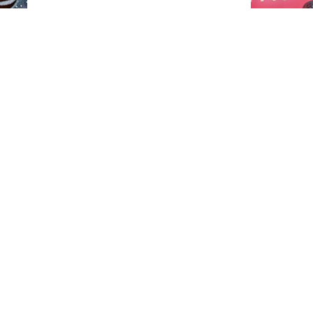
Путин нагр
особым ор
ерховного комиссара ООН по правам человека
кте на Украине, обязаны принять все возможные
остью
Когда и ка
картошку в 