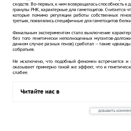
сходств. Во-первых, к ним возвращалась способность к 
гранулы РНК, характерные для гаметоцитов. Считается ч
которые помимо регуляции работы собственных генов
третьих, появлялись специфичные для гаметоцитов белки
Финальным экспериментом стало выключение характерн
без того генетически неполноценных мутантов-долгожи
данном случае разных генов) сработал -- такие «дважд
собратьев.
Не исключено, что подобный феномен встречается и 
оказывает примерно такой же эффект, что и генетичес
слабее.
Читайте нас в
ДОБАВИТЬ КОММЕН