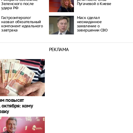
Зеленского после
Пугачевой о Киеве
удара РФ
Гастроэнтеролог
Маск сделал
назвал обязательный
неожиданное
компонент идеального
заявление о
завтрака
завершении СВО
РЕКЛАМА
м повысят
 октября: кому
авку