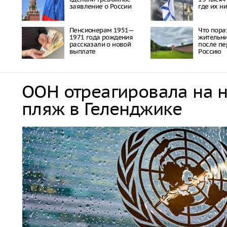
заявление о России
где их н
Пенсионерам 1951—
Что пора
1971 года рождения
жительни
рассказали о новой
после пе
выплате
Россию
ООН отреагировала на 
пляж в Геленджике