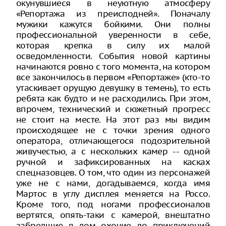
окунувшиеся в неуютную атмосферу
«Репортажа из преисподней». Поначалу
мужики кажутся бойкими. Они полны
профессиональной уверенности в себе,
которая крепка в силу их малой
осведомленности. События новой картины
начинаются ровно с того момента, на котором
все закончилось в первом «Репортаже» (кто-то
утаскивает орущую девушку в темень), то есть
ребята как будто и не расходились. При этом,
впрочем, технический и сюжетный прогресс
не стоит на месте. На этот раз мы видим
происходящее не с точки зрения одного
оператора, отличающегося подозрительной
живучестью, а с нескольких камер -- одной
ручной и зафиксированных на касках
спецназовцев. О том, что один из персонажей
уже не с нами, догадываемся, когда имя
Мартос в углу дисплея меняется на Россо.
Кроме того, под ногами профессионалов
вертятся, опять-таки с камерой, внештатно
забредшие в дом охочие до приключений