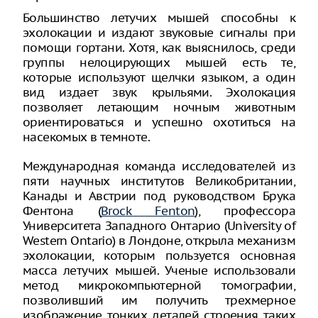
Большинство летучих мышей способны к
эхолокации и издают звуковые сигналы при
помощи гортани. Хотя, как выяснилось, среди
группы нелоцирующих мышей есть те,
которые используют щелчки языком, а один
вид издает звук крыльями. Эхолокация
позволяет летающим ночным животным
ориентироваться и успешно охотиться на
насекомых в темноте.
Международная команда исследователей из
пяти научных институтов Великобритании,
Канады и Австрии под руководством Брука
Фентона (
Brock Fenton
), профессора
Университета Западного Онтарио (University of
Western Ontario) в Лондоне, открыла механизм
эхолокации, которым пользуется основная
масса летучих мышей. Ученые использовали
метод микрокомпьютерной томографии,
позволивший им получить трехмерное
изображение тонких деталей строения таких