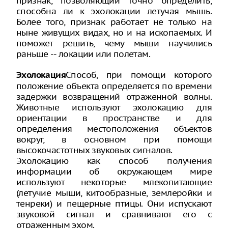
признак, позволяющий точно определить,
способна ли к эхолокации летучая мышь.
Более того, признак работает не только на
ныне живущих видах, но и на ископаемых. И
поможет решить, чему мыши научились
раньше -- локации или полетам.
Способ, при помощи которого
Эхолокация
положение объекта определяется по времени
задержки возвращений отраженной волны.
Животные используют эхолокацию для
ориентации в пространстве и для
определения местоположения объектов
вокруг, в основном при помощи
высокочастотных звуковых сигналов.
Эхолокацию как способ получения
информации об окружающем мире
используют некоторые млекопитающие
(летучие мыши, китообразные, землеройки и
тенреки) и пещерные птицы. Они испускают
звуковой сигнал и сравнивают его с
отраженным эхом.