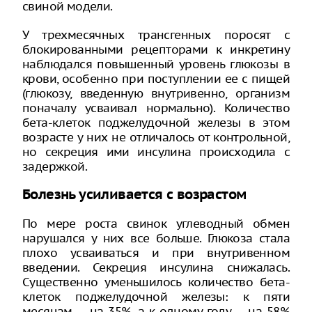
свиной модели.
У трехмесячных трансгенных поросят с
блокированными рецепторами к инкретину
наблюдался повышенный уровень глюкозы в
крови, особенно при поступлении ее с пищей
(глюкозу, введенную внутривенно, организм
поначалу усваивал нормально). Количество
бета-клеток поджелудочной железы в этом
возрасте у них не отличалось от контрольной,
но секреция ими инсулина происходила с
задержкой.
Болезнь усиливается с возрастом
По мере роста свинок углеводный обмен
нарушался у них все больше. Глюкоза стала
плохо усваиваться и при внутривенном
введении. Секреция инсулина снижалась.
Существенно уменьшилось количество бета-
клеток поджелудочной железы: к пяти
месяцам -- на 35%, а к одному году -- на 58%