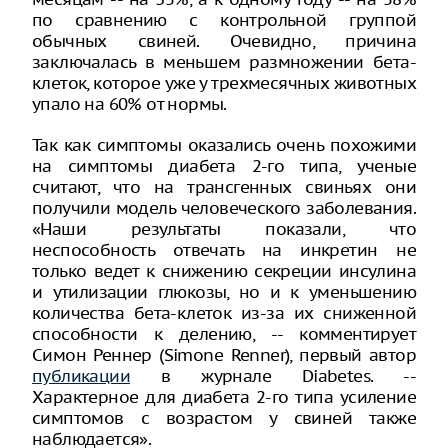
по сравнению с контрольной группой
обычных свиней. Очевидно, причина
заключалась в меньшем размножении бета-
клеток, которое уже у трехмесячных животных
упало на 60% от нормы.
Так как симптомы оказались очень похожими
на симптомы диабета 2-го типа, ученые
считают, что на трансгенных свиньях они
получили модель человеческого заболевания.
«Наши результаты показали, что
неспособность отвечать на инкретин не
только ведет к снижению секреции инсулина
и утилизации глюкозы, но и к уменьшению
количества бета-клеток из-за их сниженной
способности к делению, -- комментирует
Симон Реннер (Simone Renner), первый автор
публикации
в журнале Diabetes. --
Характерное для диабета 2-го типа усиление
симптомов с возрастом у свиней также
наблюдается».