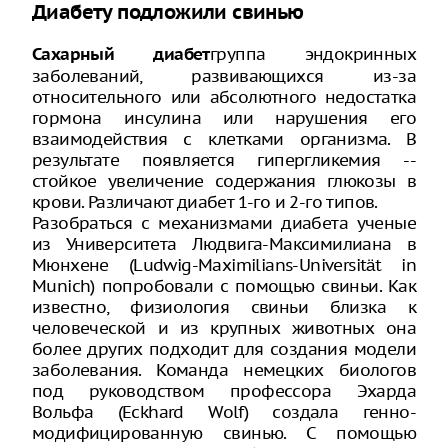
Диабету подложили свинью
группа эндокринных
Сахарный диабет
заболеваний, развивающихся из-за
относительного или абсолютного недостатка
гормона инсулина или нарушения его
взаимодействия с клетками организма. В
результате появляется гипергликемия --
стойкое увеличение содержания глюкозы в
крови. Различают диабет 1-го и 2-го типов.
Разобраться с механизмами диабета ученые
из Университета Людвига-Максимилиана в
Мюнхене (Ludwig-Maximilians-Universität in
Munich) попробовали с помощью свиньи. Как
известно, физиология свиньи близка к
человеческой и из крупных животных она
более других подходит для создания модели
заболевания. Команда немецких биологов
под руководством профессора Эхарда
Вольфа (Eckhard Wolf) создала генно-
модифицированную свинью. С помощью