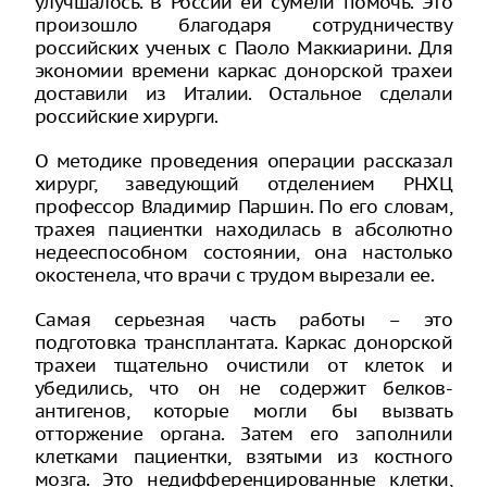
улучшалось. В России ей сумели помочь. Это
произошло благодаря сотрудничеству
российских ученых с Паоло Маккиарини. Для
экономии времени каркас донорской трахеи
доставили из Италии. Остальное сделали
российские хирурги.
О методике проведения операции рассказал
хирург, заведующий отделением РНХЦ
профессор Владимир Паршин. По его словам,
трахея пациентки находилась в абсолютно
недееспособном состоянии, она настолько
окостенела, что врачи с трудом вырезали ее.
Самая серьезная часть работы – это
подготовка трансплантата. Каркас донорской
трахеи тщательно очистили от клеток и
убедились, что он не содержит белков-
антигенов, которые могли бы вызвать
отторжение органа. Затем его заполнили
клетками пациентки, взятыми из костного
мозга. Это недифференцированные клетки,