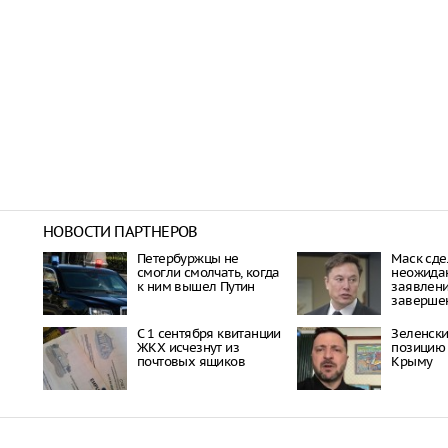
НОВОСТИ ПАРТНЕРОВ
Петербуржцы не
Маск сде
смогли смолчать, когда
неожида
к ним вышел Путин
заявлени
заверше
С 1 сентября квитанции
Зеленски
ЖКХ исчезнут из
позицию
почтовых ящиков
Крыму