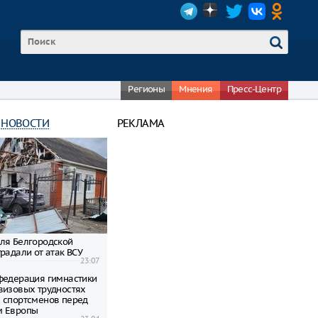
Регионы
Мнения
Пресс-Центр
 НОВОСТИ
РЕКЛАМА
ля Белгородской
радали от атак ВСУ
23:07
федерация гимнастики
визовых трудностях
 спортсменов перед
м Европы