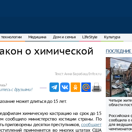
 технологии
Медицина
Дом и семья
LIfeStyle
Культура
акон о химической
ПОСЛЕДНИЕ
Текст:
Анна Барабаш/Infox.ru
лось?
тесь с друзьями!
Четыре жите
азание может длиться до 15 лет.
области пост
педофилам химическую кастрацию на срок до 15
Российская 
 чем сообщило министерство юстиции страны. По
сообщила о 
ть приговорены десятки преступников,
сообщает
для ведущих
чемпионато
ступлений применяется во многих штатах США