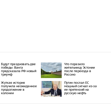
16:21
 период простуд может
о обязательное
сок
16:18
ити-шоу поужинала с
дной миски, вызвав
у зрителей
16:15
объем
анных автомобилей в
з альтернативные
ле увеличился в 1,6
16:13
Будут праздновать две
Что поразило
победы: Ванга
жительницу Эстонии
предсказала РФ новый
после переезда в
триумф
Россию
Жуткая история
Путин послал ЕС
получила неожиданное
мощный сигнал из-за
продолжение в
ее претензий на
колонии
русскую нефть