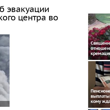
об эвакуации
кого центра во
Священн
отношен
кремаци
Пенсион
выплаты 
кому жда