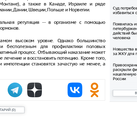
 Монтане), а также в Канаде, Израиле и ряде
Суд потребо
мании, Дании, Швеции, Польше и Норвегии.
избавиться 
альная регуляция -- в организме с помощью
Появилась и
гормонов.
петербуржен
действий бы
человека
мом высоком уровне. Однако большинство
 и бесполезным для профилактики половых
Новшества в
 обратимый процесс. Отбывающий наказание может
за ЖКУ для 
е лечение и восстановить потенцию. Кроме того,
и импотенции становятся зачастую не менее, а
Правоохран
раскрыли фи
нацеленную 
России
Северные ол
Шпицбергене
причине
ТАРИЙ
(
0
)
Тысячи груз
границе Укр
Младенец ро
часа после 
матери, упав