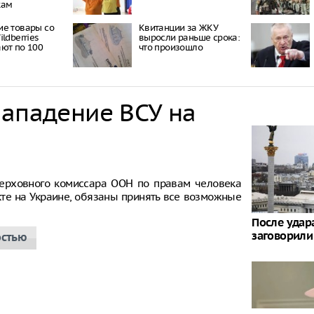
кам
е товары со
Квитанции за ЖКУ
ldberries
выросли раньше срока:
ют по 100
что произошло
нападение ВСУ на
ерховного комиссара ООН по правам человека
кте на Украине, обязаны принять все возможные
После удар
заговорили
остью