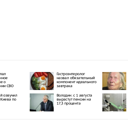
Онищенко: в
быть введен
ношение ма
Звезда реал
кошкой из о
отвращение 
"Автостат": 
импортиров
Россию чере
каналы в ию
раза
лал
Гастроэнтеролог
нное
назвал обязательный
е о
компонент идеального
нии СВО
завтрака
й озвучил
Володин: с 1 августа
 Киева по
вырастут пенсии на
17,3 процента