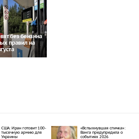
авят без бензина
вых правил на
вгуста
США: Иран готовит 100-
«Вспыхнувшая спичка»:
тысячную армию для
Ванга предупредила о
Украины
событиях 2026