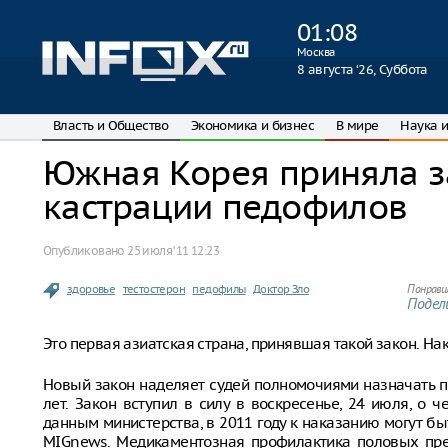
01
:
08
Москва
8 августа ‘26, Суббота
Власть и Общество
Экономика и бизнес
В мире
Наука и
Южная Корея приняла з
кастрации педофилов
Опубликовано
25 июля ‘11 12:23
здоровье
тестостерон
педофилы
Доктор Зло
Понрави
Подели
Это первая азиатская страна, принявшая такой закон. Нак
Новый закон наделяет судей полномочиями назначать 
лет. Закон вступил в силу в воскресенье, 24 июля, о
данным министерства, в 2011 году к наказанию могут бы
MIGnews. Медикаментозная профилактика половых пре