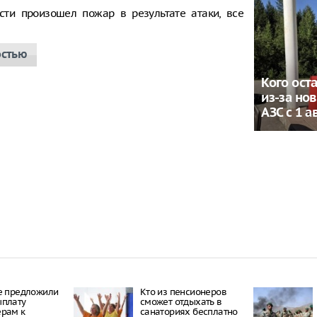
сти произошел пожар в результате атаки, все
остью
Кого ост
из-за но
АЗС с 1 а
е предложили
Кто из пенсионеров
ыплату
сможет отдыхать в
ерам к
санаториях бесплатно