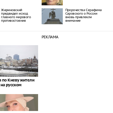
Жириновский
Пророчества Серафима
предвидел исход
Саровского о России
главного мирового
вновь привлекли
противостояния
внимание
РЕКЛАМА
а по Киеву жители
 на русском