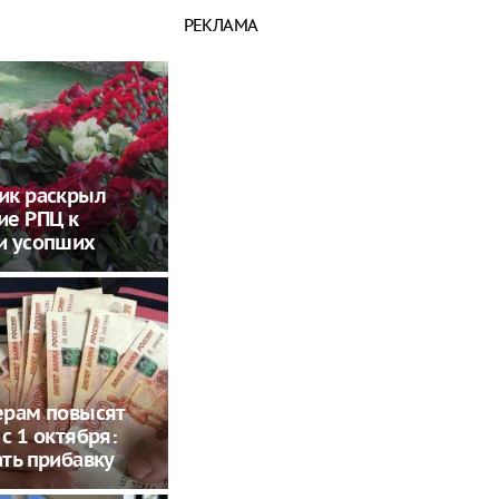
РЕКЛАМА
ик раскрыл
ие РПЦ к
и усопших
ерам повысят
с 1 октября:
ть прибавку