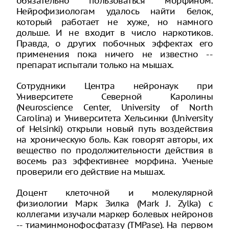
обязательно пользоваться морфином.
Нейрофизиологам удалось найти белок,
который работает не хуже, но намного
дольше. И не входит в число наркотиков.
Правда, о других побочных эффектах его
применения пока ничего не известно --
препарат испытали только на мышах.
Сотрудники Центра нейронаук при
Университете Северной Каролины
(Neuroscience Center, University of North
Carolina) и Университета Хельсинки (University
of Helsinki) открыли новый путь воздействия
на хроническую боль. Как говорят авторы, их
вещество по продолжительности действия в
восемь раз эффективнее морфина. Ученые
проверили его действие на мышах.
Доцент клеточной и молекулярной
физиологии Марк Зилка (Mark J. Zylka) с
коллегами изучали маркер болевых нейронов
-- тиаминмонофосфатазу (ТМPаse). На первом