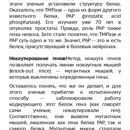
этапе ученые установили структуру белка.
Оказалось, что ТМPаse -- одна из форм другого
известного белка, PAP (prostatic acid
phosphatase). Его изучают уже 70 лет в
опухолях простаты. Правда, роль РАР также
пока неясна. Зато стало понятно, что ТМPаse и
РАР суть одно и то же. Значит, РАР -- это и есть
белок, присутствующий в болевых нейронах.
Метод нокаута генов
Нокаутирование генов
позволяет получать линии нокаутных мышей
(knock-out mice) -- мутантных мышей, у
которых выключены определенные гены.
Оставалось понять, что же он делает, и для
этого ученые прибегли к испытанному
способу -- заблокировали работу
кодирующего этот белок гена (как говорят
сами ученые, нокаутировали ген).
Соответственно, они вывели мутантных
мышей, лишенных как гена белка РАР, так и
самого белка. Мутантные мыши страдали