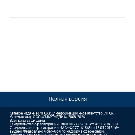
Полная версия
Сетевое издание INFOX.ru / Информационное агентство INFOX
Учредитель © ООО «СМАРТМЕДИА» 2008-2026 г.
Все права защищены.
Свидетельство о регистрации Эл № ФС77–67816 от 28.11.2016. 16+
Свидетельство о регистрации ИА № ФС 77 - 61863 от 18.05.2015 16+
выдано Федеральной службой по надзору в сфере связи,
информационных технологий и массовых коммуникаций