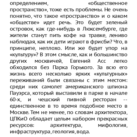
определением, «общественное
пространство», тоже есть проблемы. Не очень
понятно, что такое «пространство» и о каком
«обществе» идет речь. Это будет зеленый
островок, как где-нибудь в Люксембурге, где
жители станут пить кофе на травке, лениво
наблюдая, как их дети играют в фрисби? Что, в
принципе, неплохо. Или же будет упор на
«культуру»? В этом смысле, как и большинство
других москвичей, Евгений Асс легко
обходился без Парка Горького. За всю его
жизнь всего несколько ярких «культурных»
переживаний были связаны с этим местом:
среди них самолет американского шпиона
Пауэрса, который выставили в парке в начале
60-х, и чешский пивной ресторан --
единственное в то время подобное место в
Москве. Тем не менее, по словам архитектора,
ЦПКиО обладает целым набором прекрасных
ресурсов: архитектура, мифология,
инфраструктура, геология, вода.