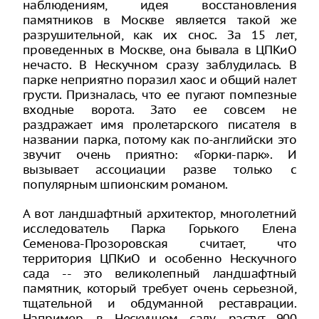
наблюдениям, идея восстановления
памятников в Москве является такой же
разрушительной, как их снос. За 15 лет,
проведенных в Москве, она бывала в ЦПКиО
нечасто. В Нескучном сразу заблудилась. В
парке неприятно поразил хаос и общий налет
грусти. Призналась, что ее пугают помпезные
входные ворота. Зато ее совсем не
раздражает имя пролетарского писателя в
названии парка, потому как по-английски это
звучит очень приятно: «Горки-парк». И
вызывает ассоциации разве только с
популярным шпионским романом.
А вот ландшафтный архитектор, многолетний
исследователь Парка Горького Елена
Семенова-Прозоровская считает, что
территория ЦПКиО и особенно Нескучного
сада -- это великолепный ландшафтный
памятник, который требует очень серьезной,
тщательной и обдуманной реставрации.
Например, в Нескучном саду, растут 900