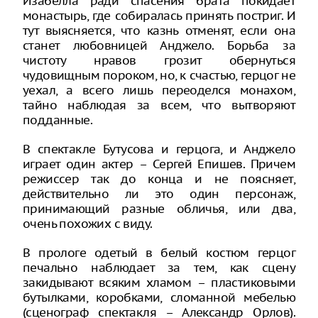
Изабелла ради спасения брата покидает
монастырь, где собиралась принять постриг. И
тут выясняется, что казнь отменят, если она
станет любовницей Анджело. Борьба за
чистоту нравов грозит обернуться
чудовищным пороком, но, к счастью, герцог не
уехал, а всего лишь переоделся монахом,
тайно наблюдая за всем, что вытворяют
подданные.
В спектакле Бутусова и герцога, и Анджело
играет один актер – Сергей Епишев. Причем
режиссер так до конца и не поясняет,
действительно ли это один персонаж,
принимающий разные обличья, или два,
очень похожих с виду.
В прологе одетый в белый костюм герцог
печально наблюдает за тем, как сцену
закидывают всяким хламом – пластиковыми
бутылками, коробками, сломанной мебелью
(сценограф спектакля – Александр Орлов).