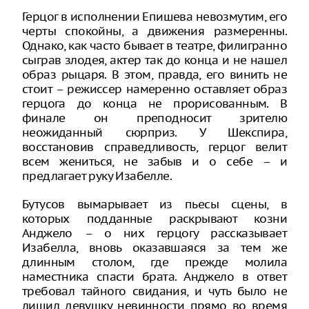
Герцог в исполнении Епишева невозмутим, его
черты спокойны, а движения размеренны.
Однако, как часто бывает в театре, филигранно
сыграв злодея, актер так до конца и не нашел
образ рыцаря. В этом, правда, его винить не
стоит – режиссер намеренно оставляет образ
герцога до конца не прорисованным. В
финале он преподносит зрителю
неожиданный сюрприз. У Шекспира,
восстановив справедливость, герцог велит
всем жениться, не забыв и о себе – и
предлагает руку Изабелле.
Бутусов вымарывает из пьесы сцены, в
которых подданные раскрывают козни
Анджело – о них герцогу рассказывает
Изабелла, вновь оказавшаяся за тем же
длинным столом, где прежде молила
наместника спасти брата. Анджело в ответ
требовал тайного свидания, и чуть было не
лишил девушку невинности прямо во время