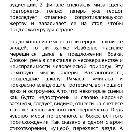
аудиенции. В финале спектакля мизансцена
повторяется, только теперь уже герцог
преследует отчаянно сопротивляющуюся
жертву и заваливает ее на стол, чтобы
предложить руку и сердце.
Так до конца и не ясно, то ли герцог – такой же
злодей, то ли ханже Изабелле насилие
мерещится даже в предложении брака.
Словом, речь в спектакле о несовершенстве и
неисправимости человеческой природы. Эту
нехитрую мысль актеры Вахтанговского,
прошедшие школу Римаса Туминаса и
прекрасно владеющие гротеском, воплощают
ярко и остроумно. А то, что некоторые сцены
как будто недостроены и словно нарочно
затянуты, следует, видимо, отнести на счет все
того же человеческого несовершенства. Ведь
чувство меры не земного, а божественного
происхождения. Как сказано в одном старом
стихотворении, «ущерб, перехлест везде. А