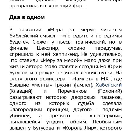
превратилась в зловещий фарс.
Два в одном
В названии «Мера за меру» читается
библейский смысл – «не судите и не судимы
будете». Сюжет у пьесы трагический, но в
финале Шекспир, словно передумав,
«пришил» к ней хеппи-энд. Не удивительно,
что ставили «Меру за мерой» мало даже при
жизни автора. Мало ставят и сегодня. Но Юрий
Бутусов и прежде не искал легких путей. На
счету этого режиссера - «Гамлет» в МХТ, где
бывшие «менты» Трухин (Гамлет),
Хабенский
(Клавдий) и Пореченков (Полоний)
разыгрывают историю дворовых пацанов,
одного из которых судьба сделала
благородным принцем, другого - подлым
убийцей, а третьего – «шестеркой»,
пытающейся угодить обоим. Необычным
вышел у Бутусова и «Король Лир», которого