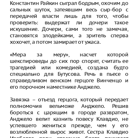
Константин Райкин сыграл бодрым, охочим до
сальных шуток, затеявшим весь сыр-бор с
передачей власти лишь для того, чтобы
проверить: выдержат ли дочери такое
искушение. Дочери, сами того не замечая,
становятся злодейками, а зритель сперва
хохочет, а потом замирает от ужаса.
«Мера за меру», насчет которой
шекспироведы до сих пор спорят, считать ее
трагедией или комедией, создана будто
специально для Бутусова. Речь в пьесе о
справедливом венском герцоге Винченцо и
его порочном наместнике Анджело.
Завязка – отъезд герцога, который передает
полномочия вельможе Анджело. Решив
бороться с царящим в городе развратом,
Анджело велит казнить повесу Клавдио, не
успевшего жениться прежде, чем у его
возлюбленной вырос живот. Сестра Клавдио