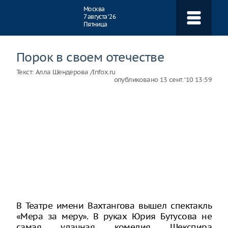
Навигация
Москва
7 августа ‘26
Пятница
Порок в своем отечестве
Текст:
Алла Шендерова /Infox.ru
опубликовано
13 сент. ‘10 13:59
В Театре имени Вахтангова вышел спектакль
«Мера за меру». В руках Юрия Бутусова не
самая удачная комедия Шекспира