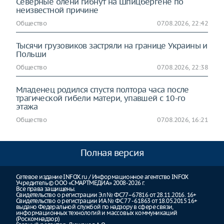
Северные олени гибнут на Шпицбергене по
неизвестной причине
Общество
07.08.2026, 22:42
Тысячи грузовиков застряли на границе Украины и
Польши
Общество
07.08.2026, 22:38
Младенец родился спустя полтора часа после
трагической гибели матери, упавшей с 10-го
этажа
Общество
07.08.2026, 16:21
Полная версия
Сетевое издание INFOX.ru / Информационное агентство INFOX
Учредитель © ООО «СМАРТМЕДИА» 2008-2026 г.
Все права защищены.
Свидетельство о регистрации Эл № ФС77–67816 от 28.11.2016. 16+
Свидетельство о регистрации ИА № ФС 77 - 61863 от 18.05.2015 16+
выдано Федеральной службой по надзору в сфере связи,
информационных технологий и массовых коммуникаций
(Роскомнадзор)