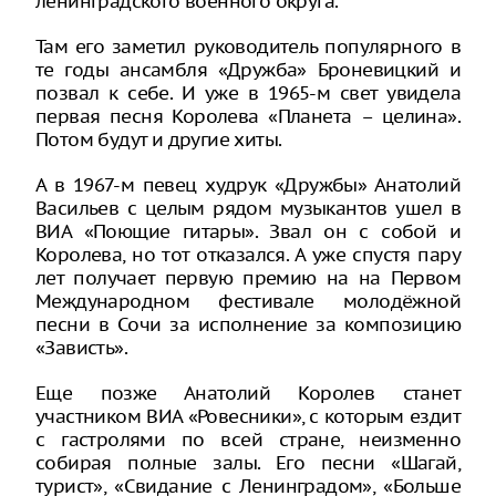
ленинградского военного округа.
Там его заметил руководитель популярного в
те годы ансамбля «Дружба» Броневицкий и
позвал к себе. И уже в 1965-м свет увидела
первая песня Королева «Планета – целина».
Потом будут и другие хиты.
А в 1967-м певец худрук «Дружбы» Анатолий
Васильев с целым рядом музыкантов ушел в
ВИА «Поющие гитары». Звал он с собой и
Королева, но тот отказался. А уже спустя пару
лет получает первую премию на на Первом
Международном фестивале молодёжной
песни в Сочи за исполнение за композицию
«Зависть».
Еще позже Анатолий Королев станет
участником ВИА «Ровесники», с которым ездит
с гастролями по всей стране, неизменно
собирая полные залы. Его песни «Шагай,
турист», «Свидание с Ленинградом», «Больше