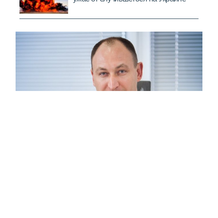
Московские кадры: Суниев Альберт
Альфатович
20:58
Москва признана одним из самых
привлекательных мегаполисов мира.