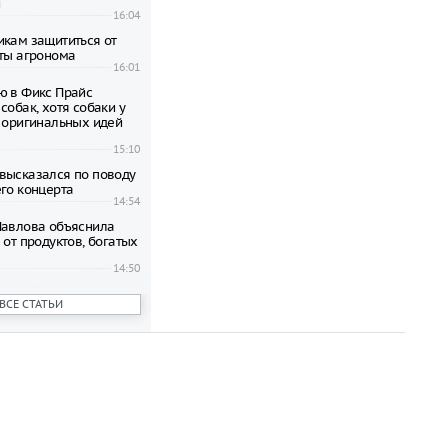
и
16:04
икам защититься от
еты агронома
16:01
ю в Фикс Прайс
собак, хотя собаки у
0 оригинальных идей
15:10
высказался по поводу
его концерта
14:54
Павлова объяснила
 от продуктов, богатых
14:50
 количество исков о
ВСЕ СТАТЬИ
ррупционных средств в
21:34
привезла в Россию
о стоимостью 2
блей и была
21:29
для россиян в случае