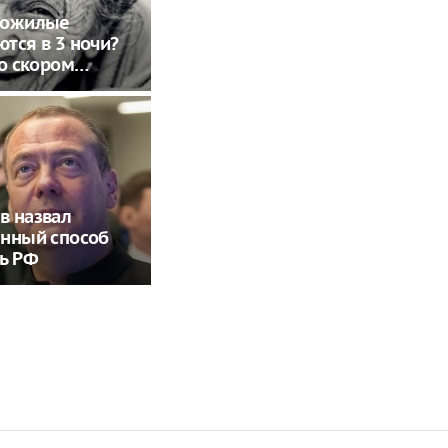
пожилые
тся в 3 ночи?
 о скором…
в назвал
енный способ
ь РФ