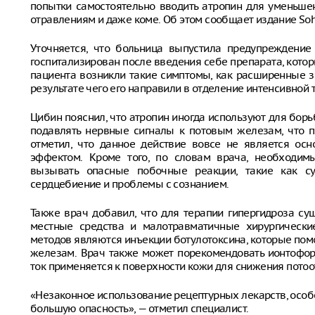
попытки самостоятельно вводить атропин для уменьше
отравлениям и даже коме. Об этом сообщает издание So
Уточняется, что больница выпустила предупреждение
госпитализирован после введения себе препарата, котор
пациента возникли такие симптомы, как расширенные зр
результате чего его направили в отделение интенсивной 
Цибин пояснил, что атропин иногда используют для бор
подавлять нервные сигналы к потовым железам, что п
отметил, что данное действие вовсе не является ос
эффектом. Кроме того, по словам врача, необходим
вызывать опасные побочные реакции, такие как су
сердцебиение и проблемы с сознанием.
Также врач добавил, что для терапии гипергидроза с
местные средства и малотравматичные хирургически
методов являются инъекции ботулотоксина, которые по
железам. Врач также может порекомендовать ионтофор
ток применяется к поверхности кожи для снижения потоо
«Незаконное использование рецептурных лекарств, особ
большую опасность», — отметил специалист.