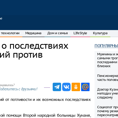
ье
 технологии
Медицина
Дом и семья
LIfeStyle
Культура
 о последствиях
ПОПУЛЯРНЫ
ий против
Мужчины и 
самыми тро
последними 
близких
Пенсионерке
часть полов
онравилось?
оделитесь с друзьями!
Доктор Кузн
методах уме
сладкому
ий от потливости и их возможных последствиях
Социолог пр
почему режи
ной помощи Второй народной больницы Хунаня,
пересматрив