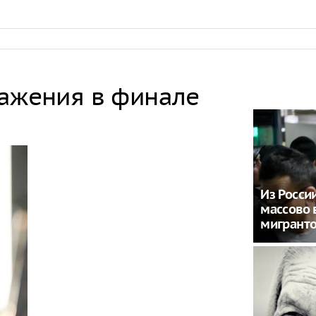
ражения в финале
Из Росси
массово 
мигрант