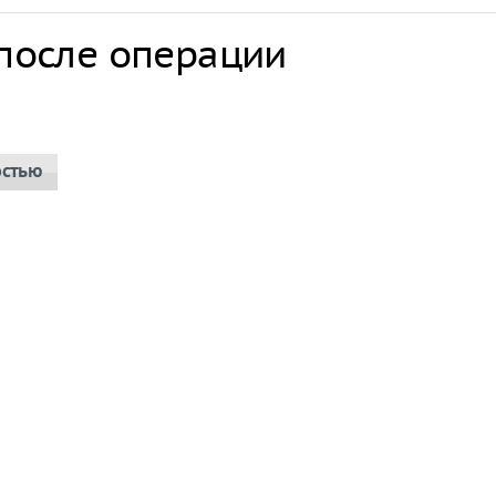
 после операции
остью