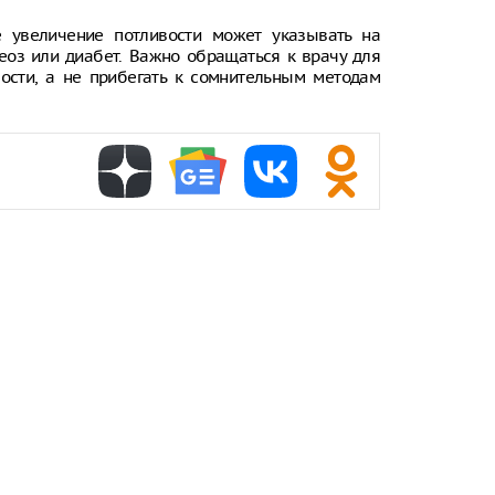
застревания
е увеличение потливости может указывать на
Антонио Бан
еоз или диабет. Важно обращаться к врачу для
мнением о с
ости, а не прибегать к сомнительным методам
Психиатр об
совместных 
Онколог Ива
опасных для
в ванной ко
Огурец: как 
наступления