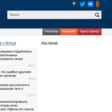
Регионы
Мнения
Пресс-Центр
Е СТАТЬИ
РЕКЛАМА
женщины поделились
гательными
словами своих
23:21
 по ошибке удалили
ых органов
23:16
ецова рассказала о
ньшения тяги к
23:11
окомментировала,
ссеры кино
ают образы из сказок