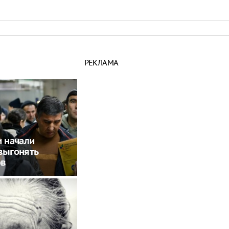
РЕКЛАМА
и начали
выгонять
ов