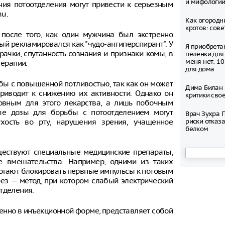
и мифологи
ния потоотделения могут привести к серьезным
hu.
Как огородн
кротов: сов
 после того, как один мужчина был экстренно
ый рекламировался как "чудо-антиперспирант". У
Я приобрета
ачки, спутанность сознания и признаки комы, в
пелёнки для 
меня нет: 1
терапии.
для дома
ьбы с повышенной потливостью, так как он может
Дима Билан 
риводит к снижению их активности. Однако он
критики сво
новным для этого лекарства, а лишь побочным
ые дозы для борьбы с потоотделением могут
Врач Зухра 
хость во рту, нарушения зрения, учащенное
риски отказа
белком
Увеличилось
уществуют специальные медицинские препараты,
возврате ко
е вмешательства. Например, одними из таких
Москве
могают блокировать нервные импульсы к потовым
ез — метод, при котором слабый электрический
Стюардесса 
элитное вин
тделения.
миллиона ру
задержана
енно в инъекционной форме, представляет собой
Инструкция 