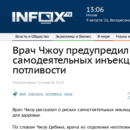
13
:
06
Москва
9 августа ‘26, Воскресен
Власть и Общество
Экономика и бизнес
В мире
Наука и
Врач Чжоу предупредил
самодеятельных инъекц
потливости
Опубликовано
16 июня ‘26 23:59
врач
опасность
потливость
уколы
П
П
Врач Чжоу рассказал о рисках самостоятельных инъекц
для здоровья.
По словам Чжоу Цибина, врача из отделения неотлож