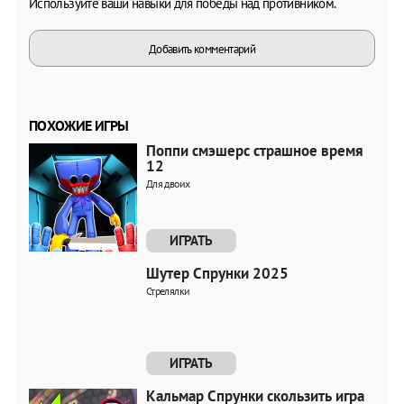
Используйте ваши навыки для победы над противником.
Добавить комментарий
ПОХОЖИЕ ИГРЫ
Поппи смэшерс страшное время
12
Для двоих
ИГРАТЬ
Шутер Спрунки 2025
Стрелялки
ИГРАТЬ
Кальмар Спрунки скользить игра