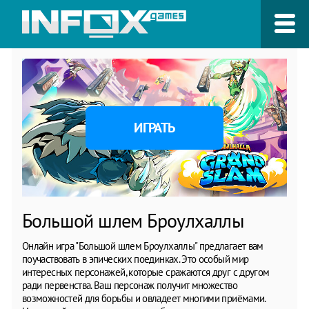
ИГРАТЬ
Большой шлем Броулхаллы
Онлайн игра "Большой шлем Броулхаллы" предлагает вам
поучаствовать в эпических поединках. Это особый мир
интересных персонажей, которые сражаются друг с другом
ради первенства. Ваш персонаж получит множество
возможностей для борьбы и овладеет многими приёмами.