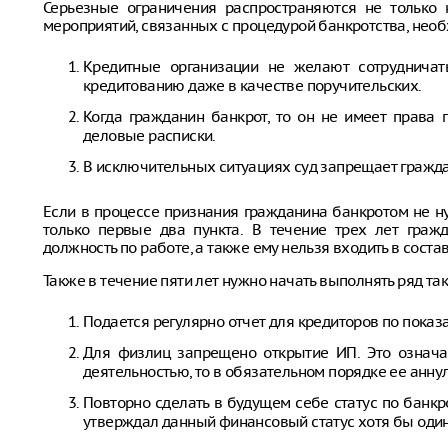
Серьезные ограничения распространяются не только 
мероприятий, связанных с процедурой банкротства, нео
Кредитные организации не желают сотрудничат
кредитованию даже в качестве поручительских.
Когда гражданин банкрот, то он не имеет права 
деловые расписки.
В исключительных ситуациях суд запрещает гражда
Если в процессе признания гражданина банкротом не ну
только первые два пункта. В течение трех лет граж
должность по работе, а также ему нельзя входить в сост
Также в течение пяти лет нужно начать выполнять ряд так
Подается регулярно отчет для кредиторов по показ
Для физлиц запрещено открытие ИП. Это означае
деятельностью, то в обязательном порядке ее анну
Повторно сделать в будущем себе статус по банкр
утверждал данный финансовый статус хотя бы один р