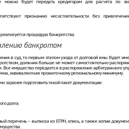
е можно будет передать кредиторам для расчета по эк
епятствуют признанию несостоятельности без привлечени
 реализуется процедура банкротства.
овлению банкротом
ения в суд, то первым этапом ухода от долговой ямы будет им
нкротством, должник больше не может самостоятельно распоря
и. Все имущество передается в распоряжение арбитражного у
умма, эквивалентная прожиточному региональному минимуму.
о заранее подготовить такой пакет документации:
го долга.
 перечень – выписка из ЕГРН, опись, а также копии докумен
имущества.