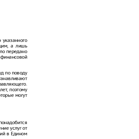
 указанного
щим, а лишь
ыло передано
 финансовой
уд по поводу
танавливают
равляющего.
лет, поэтому
оторые могут
 понадобится
ние услуг от
ий в Едином