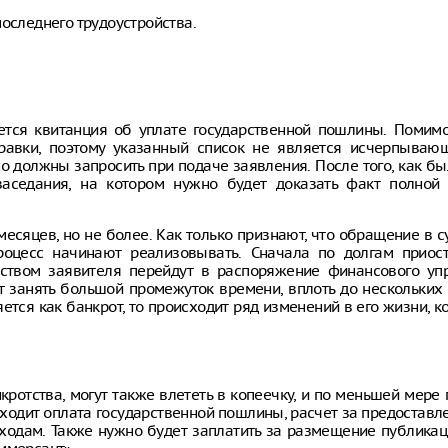
последнего трудоустройства.
ется квитанция об уплате государственной пошлины. Помимо
правки, поэтому указанный список не является исчерпываю
 должны запросить при подаче заявления. После того, как б
заседания, на котором нужно будет доказать факт полной
месяцев, но не более. Как только признают, что обращение в с
роцесс начинают реализовывать. Сначала по долгам приос
ством заявителя перейдут в распоряжение финансового уп
 занять большой промежуток времени, вплоть до нескольких 
тся как банкрот, то происходит ряд изменений в его жизни, к
ротства, могут также влететь в копеечку, и по меньшей мере
входит оплата государственной пошлины, расчет за предоставле
ходам. Также нужно будет заплатить за размещение публикац