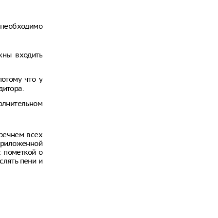
 необходимо
жны входить
потому что у
дитора.
полнительном
речнем всех
приложенной
с пометкой о
слять пени и