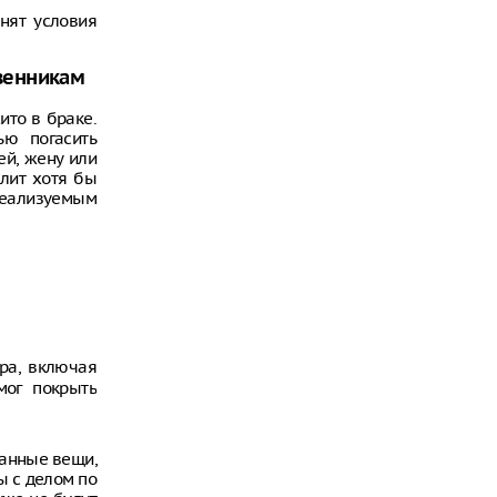
енят условия
твенникам
ито в браке.
ью погасить
ей, жену или
олит хотя бы
 реализуемым
ра, включая
мог покрыть
данные вещи,
ы с делом по