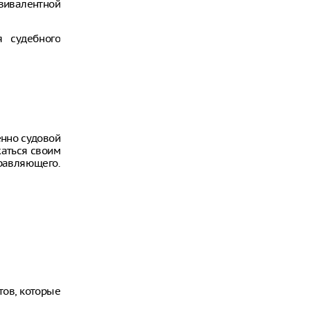
вивалентной
я судебного
енно судовой
жаться своим
правляющего.
тов, которые