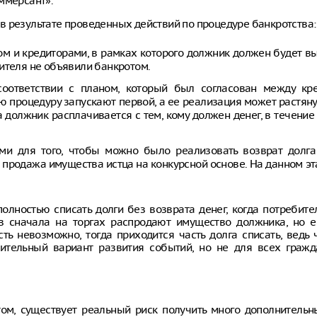
ммерсант».
в результате проведенных действий по процедуре банкротства:
 и кредиторами, в рамках которого должник должен будет в
ителя не объявили банкротом.
соответствии с планом, который был согласован между кр
процедуру запускают первой, а ее реализация может растяну
а должник расплачивается с тем, кому должен денег, в течение
и для того, чтобы можно было реализовать возврат долга
 – продажа имущества истца на конкурсной основе. На данном э
олностью списать долги без возврата денег, когда потребит
в сначала на торгах распродают имущество должника, но е
ь невозможно, тогда приходится часть долга списать, ведь 
тельный вариант развития событий, но не для всех гражд
том, существует реальный риск получить много дополнительн