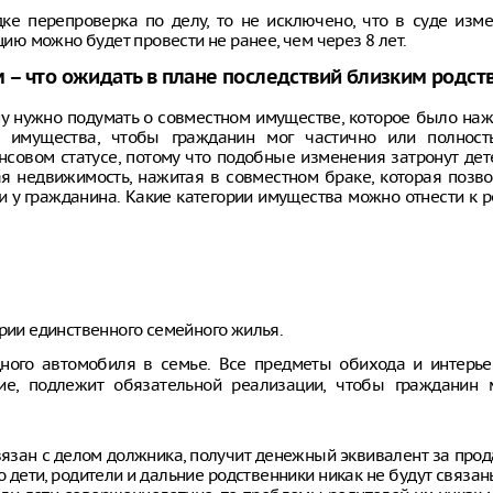
ке перепроверка по делу, то не исключено, что в суде изм
цию можно будет провести не ранее, чем через 8 лет.
 – что ожидать в плане последствий близким родс
ну нужно подумать о совместном имуществе, которое было наж
и имущества, чтобы гражданин мог частично или полност
совом статусе, потому что подобные изменения затронут дет
ая недвижимость, нажитая в совместном браке, которая позв
и у гражданина. Какие категории имущества можно отнести к
ории единственного семейного жилья.
ого автомобиля в семье. Все предметы обихода и интерье
ие, подлежит обязательной реализации, чтобы гражданин 
 связан с делом должника, получит денежный эквивалент за про
о дети, родители и дальние родственники никак не будут связан