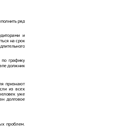
ыполнить ряд
едиторами и
ться на срок
 длительного
 по графику
тапе должник
еля признают
сли из всех
человек уже
ан долговое
ых проблем.