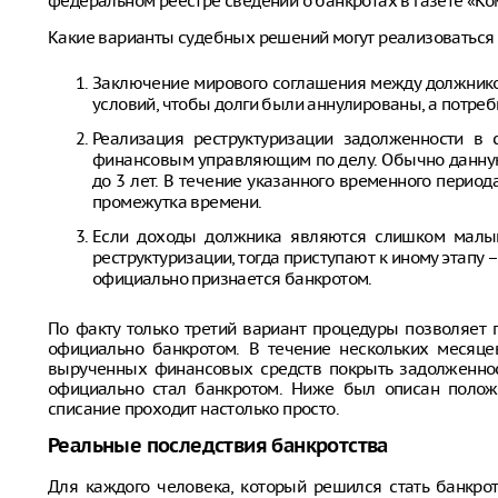
федеральном реестре сведений о банкротах в газете «Ко
Какие варианты судебных решений могут реализоваться 
Заключение мирового соглашения между должником
условий, чтобы долги были аннулированы, а потреб
Реализация реструктуризации задолженности в 
финансовым управляющим по делу. Обычно данную 
до 3 лет. В течение указанного временного период
промежутка времени.
Если доходы должника являются слишком малым
реструктуризации, тогда приступают к иному этапу
официально признается банкротом.
По факту только третий вариант процедуры позволяет п
официально банкротом. В течение нескольких месяце
вырученных финансовых средств покрыть задолженност
официально стал банкротом. Ниже был описан положи
списание проходит настолько просто.
Реальные последствия банкротства
Для каждого человека, который решился стать банкро