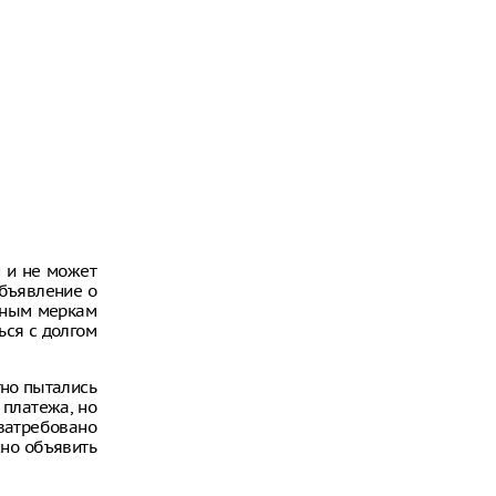
н и не может
объявление о
ьным меркам
ься с долгом
тно пытались
 платежа, но
затребовано
жно объявить