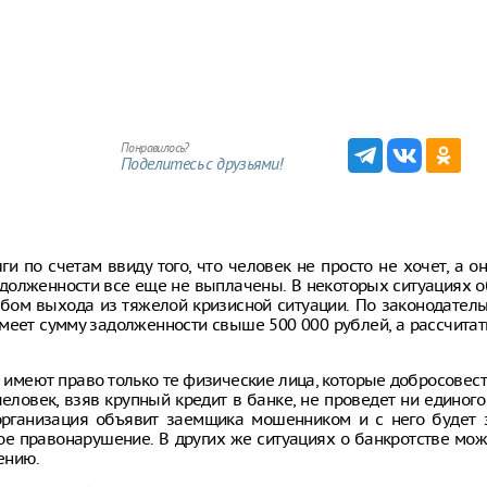
Понравилось?
Поделитесь с друзьями!
и по счетам ввиду того, что человек не просто не хочет, а о
а задолженности все еще не выплачены. В некоторых ситуациях 
обом выхода из тяжелой кризисной ситуации. По законодател
имеет сумму задолженности свыше 500 000 рублей, а рассчитат
м имеют право только те физические лица, которые добросовес
еловек, взяв крупный кредит в банке, не проведет ни единого
 организация объявит заемщика мошенником и с него будет 
ное правонарушение. В других же ситуациях о банкротстве мо
ению.