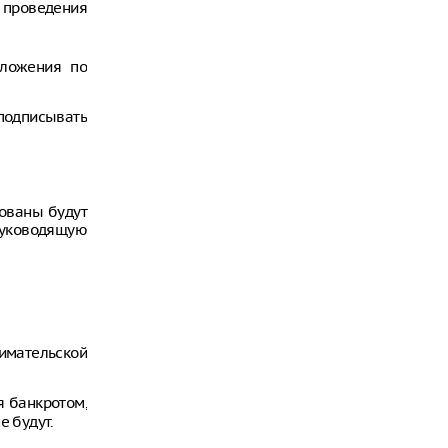
 проведения
дложения по
 подписывать
зованы будут
руководящую
имательской
я банкротом,
е будут.