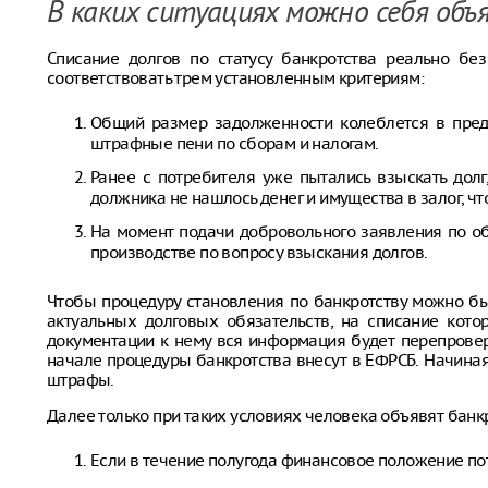
В каких ситуациях можно себя об
Списание долгов по статусу банкротства реально бе
соответствовать трем установленным критериям:
Общий размер задолженности колеблется в пред
штрафные пени по сборам и налогам.
Ранее с потребителя уже пытались взыскать долг
должника не нашлось денег и имущества в залог, ч
На момент подачи добровольного заявления по об
производстве по вопросу взыскания долгов.
Чтобы процедуру становления по банкротству можно б
актуальных долговых обязательств, на списание кот
документации к нему вся информация будет перепровере
начале процедуры банкротства внесут в ЕФРСБ. Начиная
штрафы.
Далее только при таких условиях человека объявят банкр
Если в течение полугода финансовое положение по