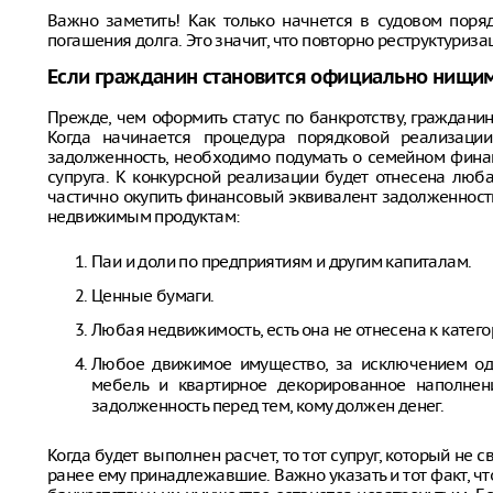
Важно заметить! Как только начнется в судовом поряд
погашения долга. Это значит, что повторно реструктуриза
Если гражданин становится официально нищим
Прежде, чем оформить статус по банкротству, граждани
Когда начинается процедура порядковой реализаци
задолженность, необходимо подумать о семейном финан
супруга. К конкурсной реализации будет отнесена люб
частично окупить финансовый эквивалент задолженност
недвижимым продуктам:
Паи и доли по предприятиям и другим капиталам.
Ценные бумаги.
Любая недвижимость, есть она не отнесена к катег
Любое движимое имущество, за исключением одн
мебель и квартирное декорированное наполнен
задолженность перед тем, кому должен денег.
Когда будет выполнен расчет, то тот супруг, который не
ранее ему принадлежавшие. Важно указать и тот факт, чт