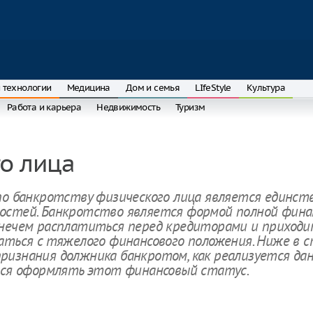
 технологии
Медицина
Дом и семья
LIfeStyle
Культура
Работа и карьера
Недвижимость
Туризм
о лица
 по банкротству физического лица является единст
остей. Банкротство является формой полной фина
 нечем расплатиться перед кредиторами и приход
аться с тяжелого финансового положения. Ниже в 
ризнания должника банкротом, как реализуется да
ется оформлять этот финансовый статус.