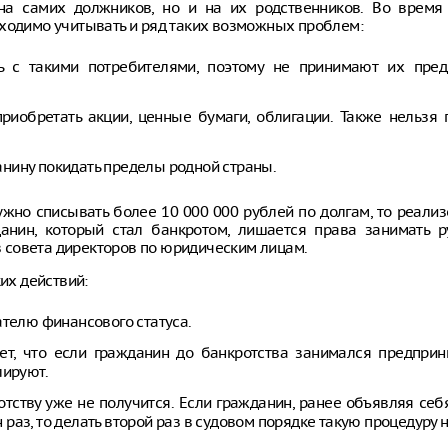
на самих должников, но и на их родственников. Во время
бходимо учитывать и ряд таких возможных проблем:
ь с такими потребителями, поэтому не принимают их пре
приобретать акции, ценные бумаги, облигации. Также нельзя
нину покидать пределы родной страны.
жно списывать более 10 000 000 рублей по долгам, то реали
данин, который стал банкротом, лишается права занимать 
ав совета директоров по юридическим лицам.
их действий:
ателю финансового статуса.
т, что если гражданин до банкротства занимался предприн
лируют.
отству уже не получится. Если гражданин, ранее объявляя себ
аз, то делать второй раз в судовом порядке такую процедуру н