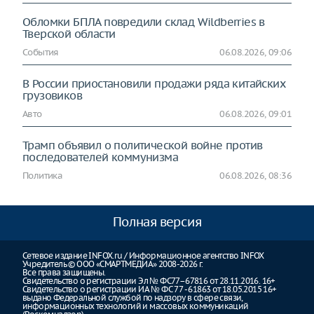
Обломки БПЛА повредили склад Wildberries в
Тверской области
События
06.08.2026, 09:06
В России приостановили продажи ряда китайских
грузовиков
Авто
06.08.2026, 09:01
Трамп объявил о политической войне против
последователей коммунизма
Политика
06.08.2026, 08:36
Полная версия
Сетевое издание INFOX.ru / Информационное агентство INFOX
Учредитель © ООО «СМАРТМЕДИА» 2008-2026 г.
Все права защищены.
Свидетельство о регистрации Эл № ФС77–67816 от 28.11.2016. 16+
Свидетельство о регистрации ИА № ФС 77 - 61863 от 18.05.2015 16+
выдано Федеральной службой по надзору в сфере связи,
информационных технологий и массовых коммуникаций