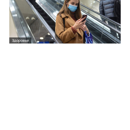
Здоровье
Вирусам вопреки: практическое
руководство по противовирусной
защите
08:00
Поздняя осень — время, когда «мелочи» решают
исход сезона.