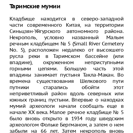
Таримские мумии
Кладбище находится в северо-западной
части современного Китая, на территории
Синьцзян-Уйгурского автономного района.
Некрополь, условно названный Малым
речным кладбищем № 5 (Small River Cemetery
No. 5), расположен недалеко от высохшего
русла реки в Таримском бассейне (или
впадине), окруженном неприступными
горными цепями. Большую часть этой
впадины занимает пустыня Такла-Макан. Во
времена существования Шелкового пути
путники старались обойти этот
неприветливый район вдоль северных или
южных границ пустыни. Впервые о находках
мумий археологи начали сообщать еще в
начале XX века. Малое речное кладбище № 5
было вновь открыто в 1934 году шведским
археологом Фольке Бергманом, а затем о нем
забыли на 66 лет. Затем некрополь вновь