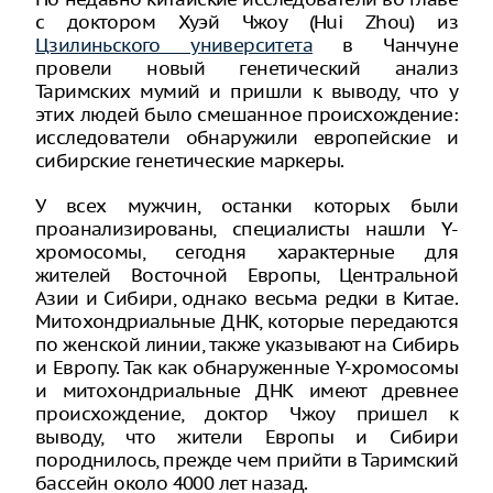
с доктором Хуэй Чжоу (Hui Zhou) из
Цзилиньского университета
в Чанчуне
провели новый генетический анализ
Таримских мумий и пришли к выводу, что у
этих людей было смешанное происхождение:
исследователи обнаружили европейские и
сибирские генетические маркеры.
У всех мужчин, останки которых были
проанализированы, специалисты нашли Y-
хромосомы, сегодня характерные для
жителей Восточной Европы, Центральной
Азии и Сибири, однако весьма редки в Китае.
Митохондриальные ДНК, которые передаются
по женской линии, также указывают на Сибирь
и Европу. Так как обнаруженные Y-хромосомы
и митохондриальные ДНК имеют древнее
происхождение, доктор Чжоу пришел к
выводу, что жители Европы и Сибири
породнилось, прежде чем прийти в Таримский
бассейн около 4000 лет назад.