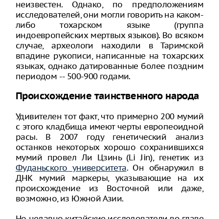
неизвестен. Однако, по предположениям
исследователей, они могли говорить на каком-
либо тохарском языке (группа
индоевропейских мертвых языков). Во всяком
случае, археологи находили в Таримской
впадине рукописи, написанные на тохарских
языках, однако датированные более поздним
периодом -- 500-900 годами.
Происхождение таинственного народа
Удивителен тот факт, что примерно 200 мумий
с этого кладбища имеют черты европеоидной
расы. В 2007 году генетический анализ
останков некоторых хорошо сохранившихся
мумий провел Ли Цзинь (Li Jin), генетик из
Фуданьского университета
. Он обнаружил в
ДНК мумий маркеры, указывающие на их
происхождение из Восточной или даже,
возможно, из Южной Азии.
Но недавно китайские исследователи во главе