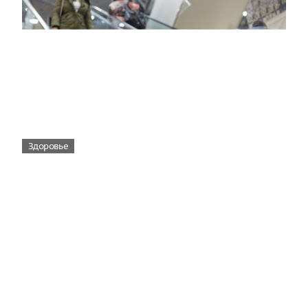
Здоровье
Вирусам вопреки: практическое
руководство по противовирусной
защите
08:00
Поздняя осень — время, когда «мелочи» решают
исход сезона.