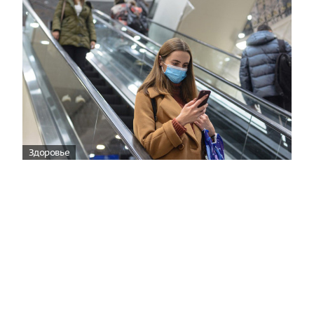
Здоровье
Вирусам вопреки: практическое
руководство по противовирусной
защите
08:00
Поздняя осень — время, когда «мелочи» решают
исход сезона.