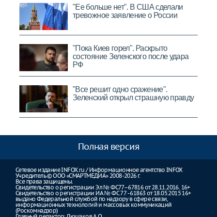
Полная версия
Сетевое издание INFOX.ru / Информационное агентство INFOX
Учредитель © ООО «СМАРТМЕДИА» 2008-2026 г.
Все права защищены.
Свидетельство о регистрации Эл № ФС77–67816 от 28.11.2016. 16+
Свидетельство о регистрации ИА № ФС 77 - 61863 от 18.05.2015 16+
выдано Федеральной службой по надзору в сфере связи,
информационных технологий и массовых коммуникаций
(Роскомнадзор)
Главный редактор: Люшаков А.О.