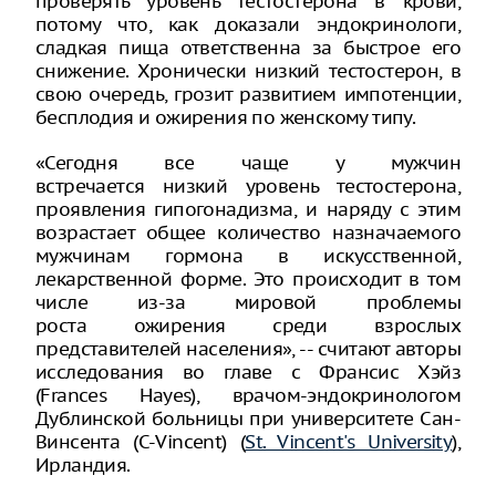
проверять уровень тестостерона в крови,
потому что, как доказали эндокринологи,
сладкая пища ответственна за быстрое его
снижение. Хронически низкий тестостерон, в
свою очередь, грозит развитием импотенции,
бесплодия и ожирения по женскому типу.
«Сегодня все чаще у мужчин
встречается низкий уровень тестостерона,
проявления гипогонадизма, и наряду с этим
возрастает общее количество назначаемого
мужчинам гормона в искусственной,
лекарственной форме. Это происходит в том
числе из-за мировой проблемы
роста ожирения среди взрослых
представителей населения», -- считают авторы
исследования во главе с Франсис Хэйз
(Frances Hayes), врачом-эндокринологом
Дублинской больницы при университете Сан-
Винсента (С-Vincent) (
St. Vincent's University
),
Ирландия.