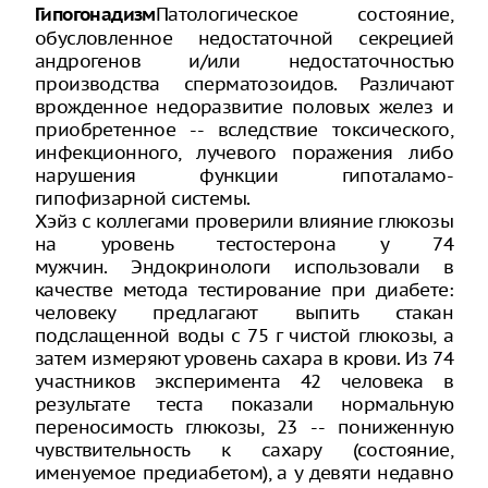
Патологическое состояние,
Гипогонадизм
обусловленное недостаточной секрецией
андрогенов и/или недостаточностью
производства сперматозоидов. Различают
врожденное недоразвитие половых желез и
приобретенное -- вследствие токсического,
инфекционного, лучевого поражения либо
нарушения функции гипоталамо-
гипофизарной системы.
Хэйз с коллегами проверили влияние глюкозы
на уровень тестостерона у 74
мужчин. Эндокринологи использовали в
качестве метода тестирование при диабете:
человеку предлагают выпить стакан
подслащенной воды с 75 г чистой глюкозы, а
затем измеряют уровень сахара в крови. Из 74
участников эксперимента 42 человека в
результате теста показали нормальную
переносимость глюкозы, 23 -- пониженную
чувствительность к сахару (состояние,
именуемое предиабетом), а у девяти недавно